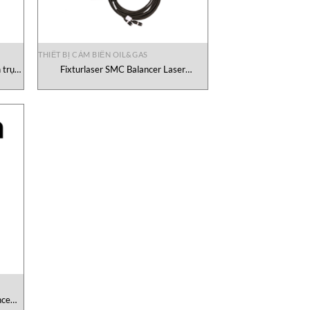
THIẾT BỊ CẢM BIẾN OIL&GAS
 trục
Fixturlaser SMC Balancer Laser
tachometer Acoem Vietnam
nce