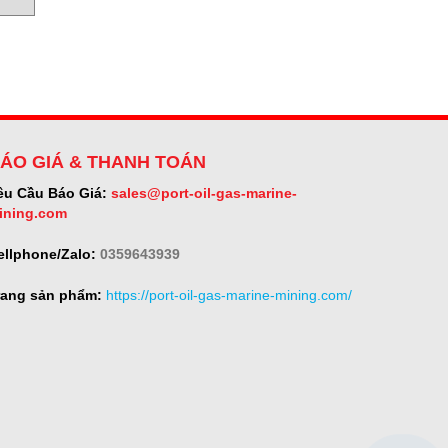
ÁO GIÁ & THANH TOÁN
êu Cầu Báo Giá:
sales@port-oil-gas-marine-
ining.com
ellphone/Zalo:
0359643939
rang sản phẩm:
https://port-oil-gas-marine-mining.com/