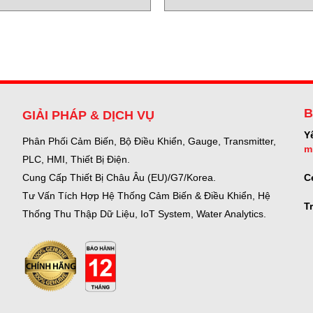
machine faults Acoem Vietnam
Photometer Acoem Vietnam
B
GIẢI PHÁP & DỊCH VỤ
Y
Phân Phối Cảm Biến, Bộ Điều Khiển, Gauge,
Transmitter,
m
PLC, HMI, Thiết Bị Điện.
C
Cung Cấp Thiết Bị Châu Âu (EU)/G7/Korea.
Tư Vấn Tích Hợp Hệ Thống Cảm Biến & Điều Khiển, Hệ
T
Thống Thu Thập Dữ Liệu, IoT System, Water Analytics.