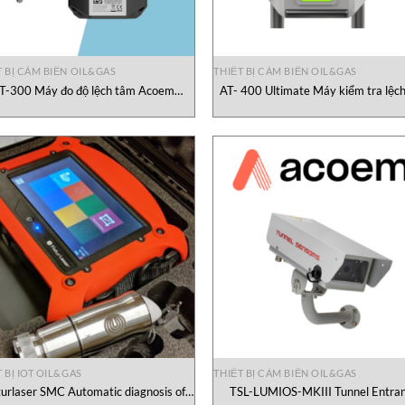
T BỊ CẢM BIẾN OIL&GAS
THIẾT BỊ CẢM BIẾN OIL&GAS
T-300 Máy đo độ lệch tâm Acoem
AT- 400 Ultimate Máy kiểm tra lệch
Vietnam
Acoem Vietnam
 BỊ IOT OIL&GAS
THIẾT BỊ CẢM BIẾN OIL&GAS
turlaser SMC Automatic diagnosis of
TSL-LUMIOS-MKIII Tunnel Entra