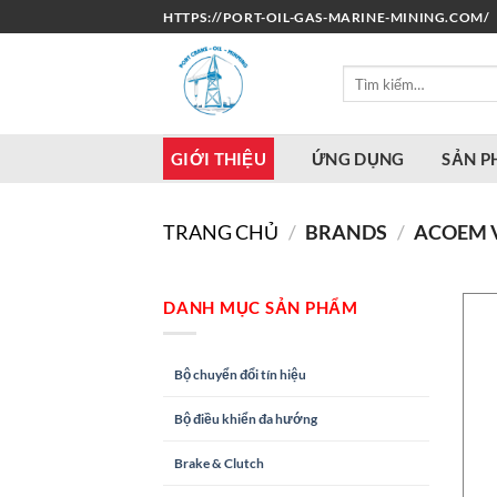
Bỏ
HTTPS://PORT-OIL-GAS-MARINE-MINING.COM/
qua
nội
Tìm
dung
kiếm:
GIỚI THIỆU
ỨNG DỤNG
SẢN 
TRANG CHỦ
/
BRANDS
/
ACOEM 
DANH MỤC SẢN PHẨM
Bộ chuyển đổi tín hiệu
Bộ điều khiển đa hướng
Brake & Clutch