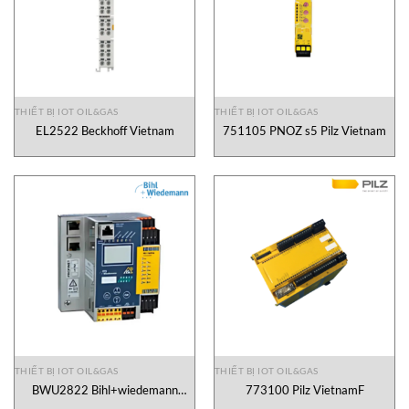
THIẾT BỊ IOT OIL&GAS
THIẾT BỊ IOT OIL&GAS
EL2522 Beckhoff Vietnam
751105 PNOZ s5 Pilz Vietnam
THIẾT BỊ IOT OIL&GAS
THIẾT BỊ IOT OIL&GAS
BWU2822 Bihl+wiedemann
773100 Pilz VietnamF
Vietnam