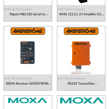
THIẾT BỊ IOT OIL&GAS
THIẾT BỊ IOT OIL&GAS
Mgate MB3180 Serial-to-
IKMb 122 Ex-24 Amplifier EGE
Ethernet Modbus gateways Moxa
Elektronik Vietnam
Vietnam
THIẾT BỊ IOT OIL&GAS
THIẾT BỊ IOT OIL&GAS
RXS96 Receiver AKERSTROMS
RX182 Transmitter
Vietnam
AKERSTROMS Vietnam