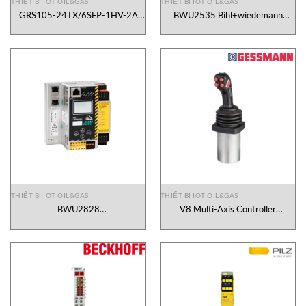
THIẾT BỊ IOT OIL&GAS
THIẾT BỊ IOT OIL&GAS
GRS105-24TX/6SFP-1HV-2A
BWU2535 Bihl+wiedemann
942287-001 Hirschmann
Vietnam
Vietnam
THIẾT BỊ IOT OIL&GAS
THIẾT BỊ IOT OIL&GAS
BWU2828
V8 Multi-Axis Controller
Bihl+wiedemann Vietnam
Gessmann Vietnam