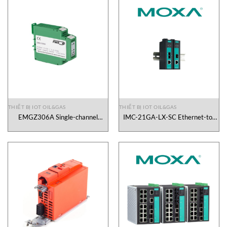
THIẾT BỊ IOT OIL&GAS
THIẾT BỊ IOT OIL&GAS
EMGZ306A Single-channel
IMC-21GA-LX-SC Ethernet-to-
measuring amplifie Fms
Fiber Media Converters Moxa
technology Vietnam
Vietnam