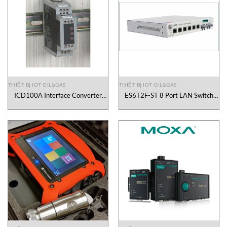
THIẾT BỊ IOT OIL&GAS
THIẾT BỊ IOT OIL&GAS
ICD100A Interface Converter
ES6T2F-ST 8 Port LAN Switch
Blackbox Vietnam
Ethercom Vietnam