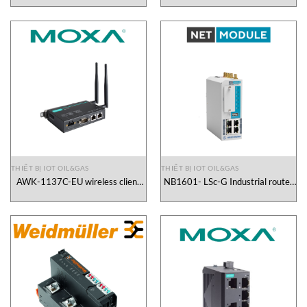
THIẾT BỊ IOT OIL&GAS
THIẾT BỊ IOT OIL&GAS
AWK-1137C-EU wireless client
NB1601- LSc-G Industrial router
Moxa Vietnam
NetModule Vietnam