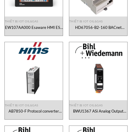
THIẾT BỊ IOT OIL&GAS
THIẾT BỊ IOT OIL&GAS
EW107AA000 Esaware HMI ESA
HD67056-B2-160 BACnet
Automation Vietnam
Ethernet M-Bus – Converter ADF
Web Vietnam
THIẾT BỊ IOT OIL&GAS
THIẾT BỊ IOT OIL&GAS
AB7850-F Protocol converter
BWU1367 ASi Analog Output
HMS Vietnam
Module Bihl+Wiedemann Vietnam