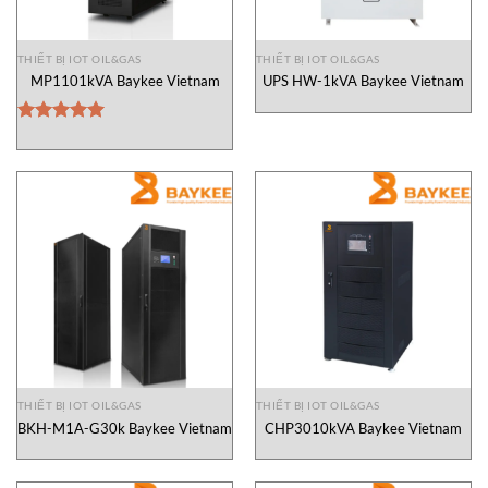
THIẾT BỊ IOT OIL&GAS
THIẾT BỊ IOT OIL&GAS
MP1101kVA Baykee Vietnam
UPS HW-1kVA Baykee Vietnam
Được xếp
hạng
5.00
5 sao
THIẾT BỊ IOT OIL&GAS
THIẾT BỊ IOT OIL&GAS
BKH-M1A-G30k Baykee Vietnam
CHP3010kVA Baykee Vietnam