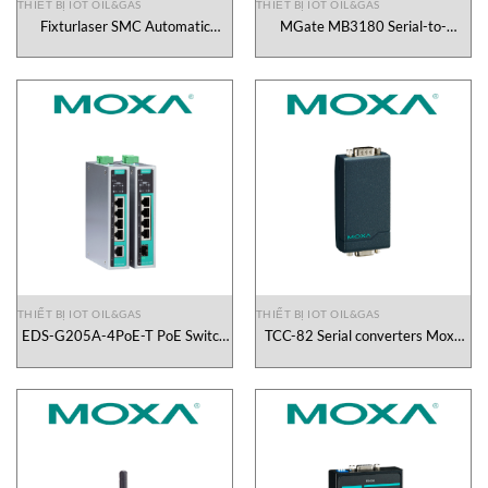
THIẾT BỊ IOT OIL&GAS
THIẾT BỊ IOT OIL&GAS
Fixturlaser SMC Automatic
MGate MB3180 Serial-to-
diagnosis of machine faults Acoem
Ethernet Modbus gateways Moxa
Vietnam
Vietnam
THIẾT BỊ IOT OIL&GAS
THIẾT BỊ IOT OIL&GAS
EDS-G205A-4PoE-T PoE Switch
TCC-82 Serial converters Moxa
Moxa Vietnam
Vietnam