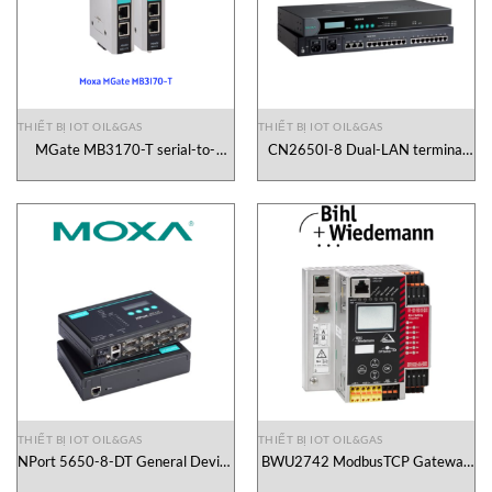
THIẾT BỊ IOT OIL&GAS
THIẾT BỊ IOT OIL&GAS
MGate MB3170-T serial-to-
CN2650I-8 Dual-LAN terminal
Ethernet Modbus gateways Moxa
server Moxa Vietnam
Vietnam
THIẾT BỊ IOT OIL&GAS
THIẾT BỊ IOT OIL&GAS
NPort 5650-8-DT General Device
BWU2742 ModbusTCP Gateway
Servers Moxa Vietnam
Bihl+wiedemann Vietnam