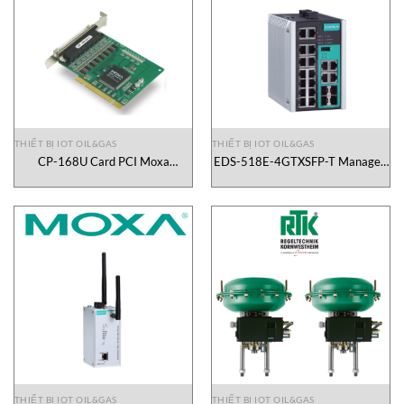
THIẾT BỊ IOT OIL&GAS
THIẾT BỊ IOT OIL&GAS
CP-168U Card PCI Moxa
EDS-518E-4GTXSFP-T Managed
Vietnam
Gigabit Ethernet switch Moxa
Vietnam
THIẾT BỊ IOT OIL&GAS
THIẾT BỊ IOT OIL&GAS