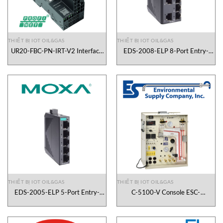
THIẾT BỊ IOT OIL&GAS
THIẾT BỊ IOT OIL&GAS
UR20-FBC-PN-IRT-V2 Interface
EDS-2008-ELP 8-Port Entry-
Converter Weidmueller Vietnam
level Unmanaged Switch Moxa
Vietnam
THIẾT BỊ IOT OIL&GAS
THIẾT BỊ IOT OIL&GAS
EDS-2005-ELP 5-Port Entry-
C-5100-V Console ESC-
level Unmanaged Switch Moxa
Environmental Supply Vietnam
Vietnam