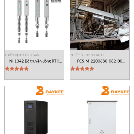
THIẾT BỊ IOT OIL&GAS
THIẾT BỊ IOT OIL&GAS
NI 1342 Bộ truyền động RTK
FCS-M-2200680-082-00
Vietnam
Camera lò nung Logika Vietnam
Được xếp
Được xếp
hạng
5.00
hạng
5.00
5 sao
5 sao