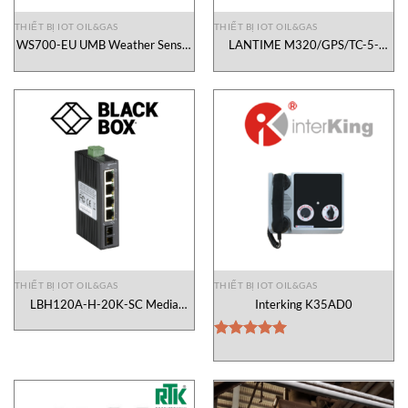
THIẾT BỊ IOT OIL&GAS
THIẾT BỊ IOT OIL&GAS
WS700-EU UMB Weather Sensor
LANTIME M320/GPS/TC-5-
Lufft Vietnam
1/AD10 NTP Server Meinberg
Vietnam
THIẾT BỊ IOT OIL&GAS
THIẾT BỊ IOT OIL&GAS
LBH120A-H-20K-SC Media
Interking K35AD0
Converter Blackbox Vietnam
Được xếp
hạng
5.00
5 sao