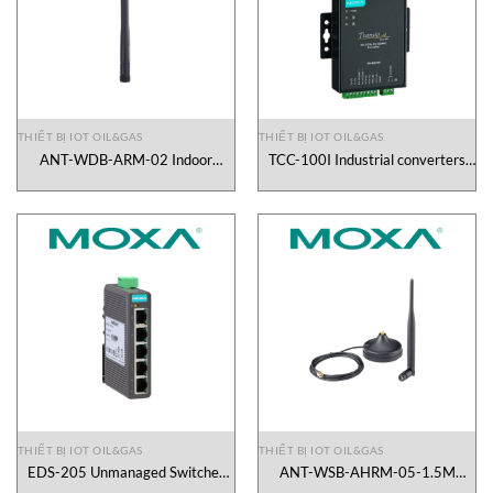
THIẾT BỊ IOT OIL&GAS
THIẾT BỊ IOT OIL&GAS
ANT-WDB-ARM-02 Indoor
TCC-100I Industrial converters
antenna Moxa Vietnam
Moxa Vietnam
THIẾT BỊ IOT OIL&GAS
THIẾT BỊ IOT OIL&GAS
EDS-205 Unmanaged Switches
ANT-WSB-AHRM-05-1.5M
Moxa Vietnam
indoor antenna Moxa Vietnam