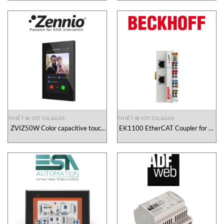
THIẾT BỊ IOT OIL&GAS
THIẾT BỊ IOT OIL&GAS
ZVIZ50W Color capacitive touch
EK1100 EtherCAT Coupler for E-
panel ZENNIO AVANCE Y
bus terminals Beckhoff Vietnam
TECNOLOGIA Vietnam