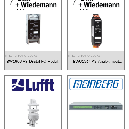
THIẾT BỊ IOT OIL&GAS
THIẾT BỊ IOT OIL&GAS
BW1808 ASi Digital I-O Module
BWU1364 ASi Analog Input
Bihl+Wiedemann Vietnam
Bihl+Wiedemann Vietnam