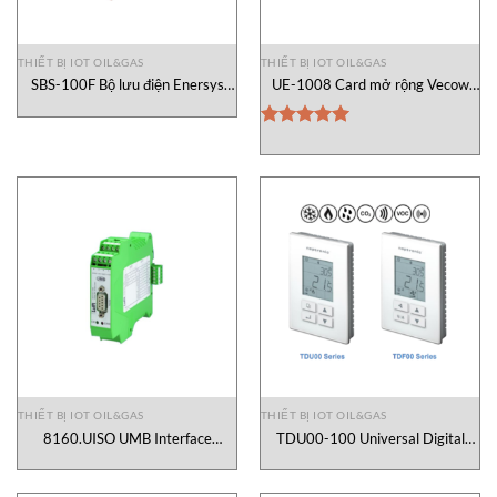
THIẾT BỊ IOT OIL&GAS
THIẾT BỊ IOT OIL&GAS
SBS-100F Bộ lưu điện Enersys
UE-1008 Card mở rộng Vecow
Vietnam
Vietnam
Được xếp
hạng
5.00
5 sao
THIẾT BỊ IOT OIL&GAS
THIẾT BỊ IOT OIL&GAS
8160.UISO UMB Interface
TDU00-100 Universal Digital
Converter Lufft Vietnam
Room Sensor Neptronic Vietnam