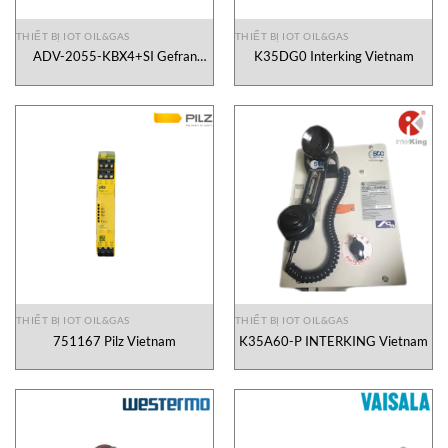
THIẾT BỊ IOT OIL&GAS
THIẾT BỊ IOT OIL&GAS
ADV-2055-KBX4+SI Gefran
K35DG0 Interking Vietnam
Vietnam
THIẾT BỊ IOT OIL&GAS
THIẾT BỊ IOT OIL&GAS
751167 Pilz Vietnam
K35A60-P INTERKING Vietnam