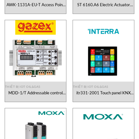
AWK-1131A-EU-T Access Point
ST 6160.A6 Electric Actuator
Moxa Vietnam
RTK Vietnam
THIẾT BỊ IOT OIL&GAS
THIẾT BỊ IOT OIL&GAS
MDD-1/T Addressable control
itr331-2001 Touch panel KNX
and power supply
INTERRA Vietnam
GAZEX Vietnam