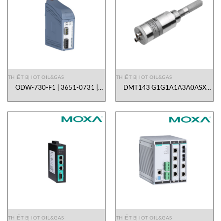
THIẾT BỊ IOT OIL&GAS
THIẾT BỊ IOT OIL&GAS
ODW-730-F1 | 3651-0731 |
DMT143 G1G1A1A3A0ASX
Westermo Vietnam
Vaisala Vietnam
THIẾT BỊ IOT OIL&GAS
THIẾT BỊ IOT OIL&GAS