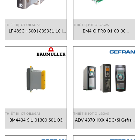
THIẾT BỊ IOT OIL&GAS
THIẾT BỊ IOT OIL&GAS
LF 485C – 500 | 635331-10 |
BM4-O-PRO-01-00-00
Heidenhain Vietnam
Baumuller Vietnam
THIẾT BỊ IOT OIL&GAS
THIẾT BỊ IOT OIL&GAS
BM4434-SI1-01300-S01-03
ADV-4370-KXX-4DC+SI Gefran
Baumuller Vietnam
Vietnam