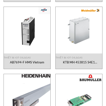
THIẾT BỊ IOT OIL&GAS
THIẾT BỊ IOT OIL&GAS
AB7694-F HMS Vietnam
KTB MH 453815 S4E1
Weidmuller Vietnam