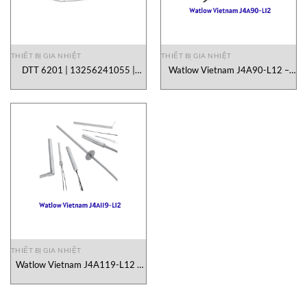
THIẾT BỊ GIA NHIỆT
THIẾT BỊ GIA NHIỆT
DTT 6201 | 13256241055 |
Watlow Vietnam J4A90-L12 –
Pfannenberg Vietnam
Đầu gia nhiệt – Watlow Vietnam
THIẾT BỊ GIA NHIỆT
Watlow Vietnam J4A119-L12 –
Đầu gia nhiệt – Watlow Vietnam