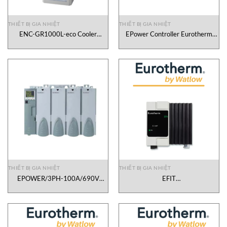
THIẾT BỊ GIA NHIỆT
THIẾT BỊ GIA NHIỆT
ENC-GR1000L-eco Cooler
EPower Controller Eurotherm
System Apiste Vietnam
Vietnam
THIẾT BỊ GIA NHIỆT
THIẾT BỊ GIA NHIỆT
EPOWER/3PH-100A/690V
EFIT
Controller Eurotherm Vietnam
25A/230V/4MA20/PA/ENG/SELF/
Power control Eurotherm Vietnam