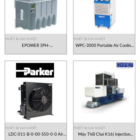
THIẾT BỊ GIA NHIỆT
THIẾT BỊ GIA NHIỆT
EPOWER 3PH-
WPC-3000 Portable Air Cooling
100A/ 690V/ XXX/ XXX/ XXX/ XXX/ OO/ XX/ XX/ XX/ XX/ XXX/ XX/ XX/ XXX
System WELTEM Vietnam
– Eurotherm
Vietnam/ XXX/ XXX/ XXX/ XXX/ OO/ XX/ XX/ XX/ XX/ XXX/ XX/ XX/ XXX/ X
– Eurotherm Vietnam
THIẾT BỊ GIA NHIỆT
THIẾT BỊ GIA NHIỆT
LDC-011-B-0-00-S50-0-0 Air
Máy Thổi Chai K16( Injection
Cooler Systems Parker Vietnam
Stretch Blow Molding) CYPET