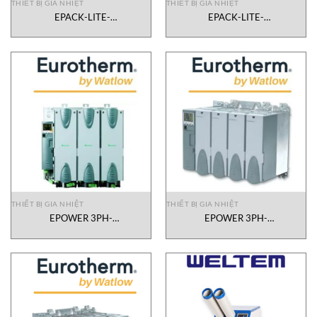
THIẾT BỊ GIA NHIỆT
THIẾT BỊ GIA NHIỆT
EPACK-LITE-
EPACK-LITE-
3PH/125A/24V/XXX/I2/XXXXX/XXXXXX/XXX/LC/25A/440V/3S/XX/XX/BF
3PH/80A/24V/XXX/I2/XXXXX/XXXX
Compact Power Controller
Compact Power Controller
Eurotherm Vietnam
Eurotherm Vietnam
THIẾT BỊ GIA NHIỆT
THIẾT BỊ GIA NHIỆT
EPOWER 3PH-
EPOWER 3PH-
160A/ 690V/ 230V XXX XXX XXX 00 XX XX XX XX XXX XX XX XXX XXX XX
160A/ 690V/ 230V XXX XXX XXX 00 
Eurotherm Vietnam
Eurotherm Vietnam