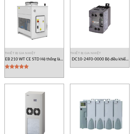
THIẾT BỊ GIA NHIỆT
THIẾT BỊ GIA NHIỆT
EB 210 WT CE STD Hệ thống làm
DC10-24F0-0000 Bộ điều khiển
mát Pfannenberg Vietnam
Watlow Vietnam
Được xếp
hạng
5.00
5 sao