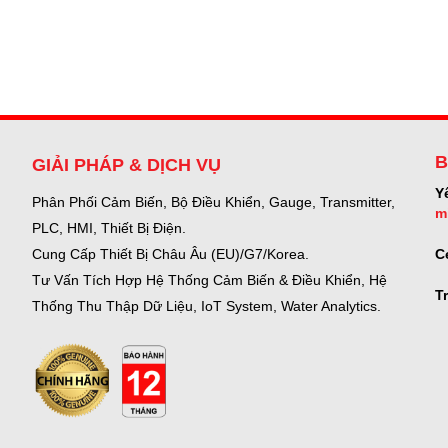
B
GIẢI PHÁP & DỊCH VỤ
Y
Phân Phối Cảm Biến, Bộ Điều Khiển, Gauge,
Transmitter,
m
PLC, HMI, Thiết Bị Điện.
C
Cung Cấp Thiết Bị Châu Âu (EU)/G7/Korea.
Tư Vấn Tích Hợp Hệ Thống Cảm Biến & Điều Khiển, Hệ
T
Thống Thu Thập Dữ Liệu, IoT System, Water Analytics.