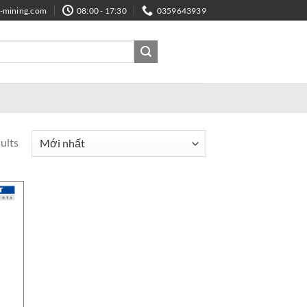
e-mining.com
08:00 - 17:30
0359643939
ults