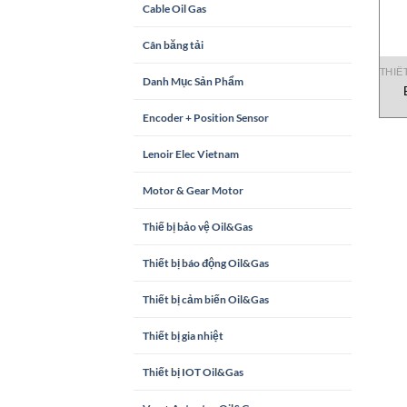
Cable Oil Gas
Cân băng tải
THIẾ
Danh Mục Sản Phẩm
Encoder + Position Sensor
Lenoir Elec Vietnam
Motor & Gear Motor
Thiế bị bảo vệ Oil&Gas
Thiết bị báo động Oil&Gas
Thiết bị cảm biến Oil&Gas
Thiết bị gia nhiệt
Thiết bị IOT Oil&Gas