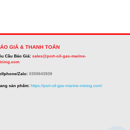
ÁO GIÁ & THANH TOÁN
êu Cầu Báo Giá:
sales@port-oil-gas-marine-
ining.com
ellphone/Zalo:
0359643939
rang sản phẩm:
https://port-oil-gas-marine-mining.com/