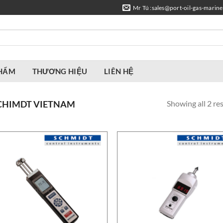
Mr Tú :sales@port-oil-gas-marin
PHẨM
THƯƠNG HIỆU
LIÊN HỆ
Showing all 2 res
CHIMDT VIETNAM