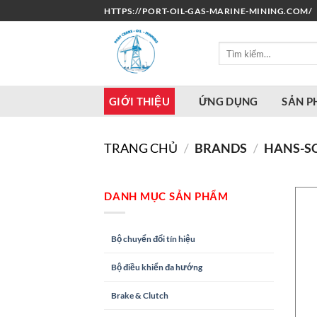
Bỏ
HTTPS://PORT-OIL-GAS-MARINE-MINING.COM/
qua
nội
Tìm
dung
kiếm:
GIỚI THIỆU
ỨNG DỤNG
SẢN 
TRANG CHỦ
/
BRANDS
/
HANS-S
DANH MỤC SẢN PHẨM
Bộ chuyển đổi tín hiệu
Bộ điều khiển đa hướng
Brake & Clutch