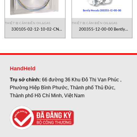
THIẾT BỊ CẢM BIẾN OIL&GAS
THIẾT BỊ CẢM BIẾN OIL&GAS
330105-02-12-10-02-CN
200355-12-00-00 Bently
Reverse Mount Probes Bently
Nevada Vietnam
Nevada Vietnam
HandHeld
Trụ sở chính:
66 đường 36 Khu Đô Thị Vạn Phúc ,
Phường Hiệp Bình Phước, Thành phố Thủ Đức,
Thành phố Hồ Chí Minh, Việt Nam