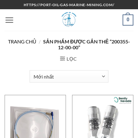
Bỏ
HTTPS://PORT-OIL-GAS-MARINE-MINING.COM/
qua
nội
0
dung
TRANG CHỦ
/
SẢN PHẨM ĐƯỢC GẮN THẺ “200355-
12-00-00”
LỌC