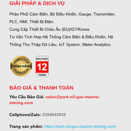
GIẢI PHÁP & DỊCH VỤ
Phân Phối Cảm Biến, Bộ Điều Khiển, Gauge,
Transmitter,
PLC, HMI, Thiết Bị Điện.
Cung Cấp Thiết Bị Châu Âu (EU)/G7/Korea.
Tư Vấn Tích Hợp Hệ Thống Cảm Biến & Điều Khiển, Hệ
Thống Thu Thập Dữ Liệu, IoT System, Water Analytics.
BÁO GIÁ & THANH TOÁN
Yêu Cầu Báo Giá:
sales@port-oil-gas-marine-
mining.com
Cellphone/Zalo:
0359643939
Trang sản phẩm:
https://port-oil-gas-marine-mining.com/