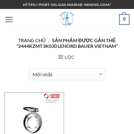
Bỏ
HTTPS://PORT-OIL-GAS-MARINE-MINING.COM/
qua
nội
0
dung
TRANG CHỦ
/
SẢN PHẨM ĐƯỢC GẮN THẺ
“2444KZMT3K030 LENORD BAUER VIETNAM”
LỌC