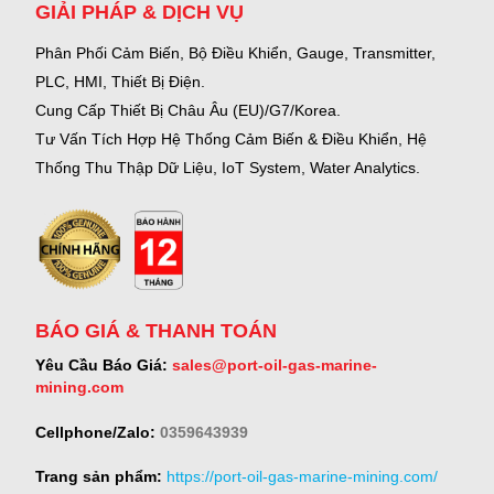
GIẢI PHÁP & DỊCH VỤ
Phân Phối Cảm Biến, Bộ Điều Khiển, Gauge,
Transmitter,
PLC, HMI, Thiết Bị Điện.
Cung Cấp Thiết Bị Châu Âu (EU)/G7/Korea.
Tư Vấn Tích Hợp Hệ Thống Cảm Biến & Điều Khiển, Hệ
Thống Thu Thập Dữ Liệu, IoT System, Water Analytics.
BÁO GIÁ & THANH TOÁN
Yêu Cầu Báo Giá:
sales@port-oil-gas-marine-
mining.com
Cellphone/Zalo:
0359643939
Trang sản phẩm:
https://port-oil-gas-marine-mining.com/