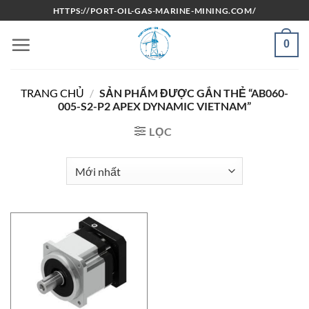
Bỏ
HTTPS://PORT-OIL-GAS-MARINE-MINING.COM/
qua
nội
0
dung
TRANG CHỦ
/
SẢN PHẨM ĐƯỢC GẮN THẺ “AB060-
005-S2-P2 APEX DYNAMIC VIETNAM”
LỌC