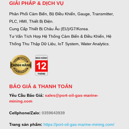
GIẢI PHÁP & DỊCH VỤ
Phân Phối Cảm Biến, Bộ Điều Khiển, Gauge,
Transmitter,
PLC, HMI, Thiết Bị Điện.
Cung Cấp Thiết Bị Châu Âu (EU)/G7/Korea.
Tư Vấn Tích Hợp Hệ Thống Cảm Biến & Điều Khiển, Hệ
Thống Thu Thập Dữ Liệu, IoT System, Water Analytics.
BÁO GIÁ & THANH TOÁN
Yêu Cầu Báo Giá:
sales@port-oil-gas-marine-
mining.com
Cellphone/Zalo:
0359643939
Trang sản phẩm:
https://port-oil-gas-marine-mining.com/