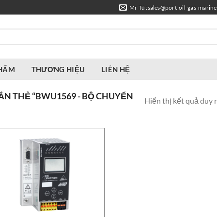
Mr Tú :sales@port-oil-gas-marin
PHẨM
THƯƠNG HIỆU
LIÊN HỆ
N THẺ “BWU1569 - BỘ CHUYỂN
Hiển thị kết quả duy 