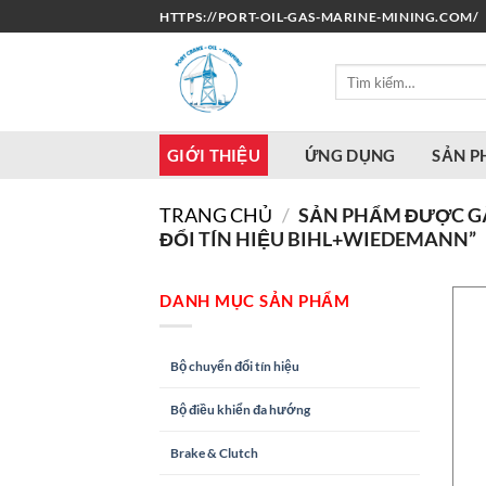
Bỏ
HTTPS://PORT-OIL-GAS-MARINE-MINING.COM/
qua
nội
Tìm
dung
kiếm:
GIỚI THIỆU
ỨNG DỤNG
SẢN 
TRANG CHỦ
/
SẢN PHẨM ĐƯỢC GẮ
ĐỔI TÍN HIỆU BIHL+WIEDEMANN”
DANH MỤC SẢN PHẨM
Bộ chuyển đổi tín hiệu
Bộ điều khiển đa hướng
Brake & Clutch