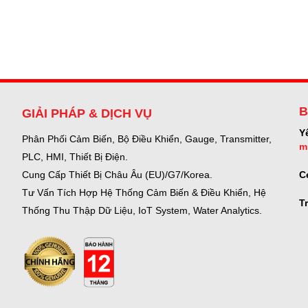
B
GIẢI PHÁP & DỊCH VỤ
Y
Phân Phối Cảm Biến, Bộ Điều Khiển, Gauge,
Transmitter,
m
PLC, HMI, Thiết Bị Điện.
C
Cung Cấp Thiết Bị Châu Âu (EU)/G7/Korea.
Tư Vấn Tích Hợp Hệ Thống Cảm Biến & Điều Khiển, Hệ
T
Thống Thu Thập Dữ Liệu, IoT System, Water Analytics.