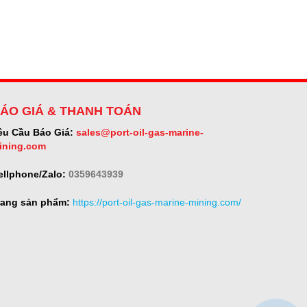
ÁO GIÁ & THANH TOÁN
êu Cầu Báo Giá:
sales@port-oil-gas-marine-
ining.com
ellphone/Zalo:
0359643939
rang sản phẩm:
https://port-oil-gas-marine-mining.com/