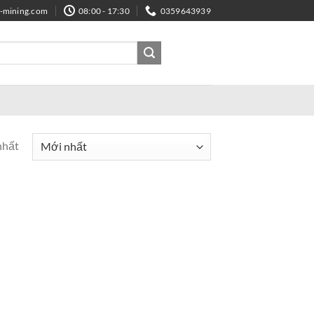
e-mining.com
08:00 - 17:30
0359643939
nhất