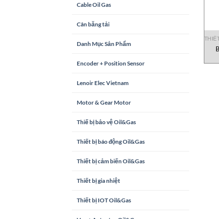
Cable Oil Gas
Cân băng tải
THIẾT
Danh Mục Sản Phẩm
B
Encoder + Position Sensor
Lenoir Elec Vietnam
Motor & Gear Motor
Thiế bị bảo vệ Oil&Gas
Thiết bị báo động Oil&Gas
Thiết bị cảm biến Oil&Gas
Thiết bị gia nhiệt
Thiết bị IOT Oil&Gas