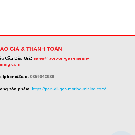
ÁO GIÁ & THANH TOÁN
êu Cầu Báo Giá:
sales@port-oil-gas-marine-
ining.com
ellphone/Zalo:
0359643939
rang sản phẩm:
https://port-oil-gas-marine-mining.com/