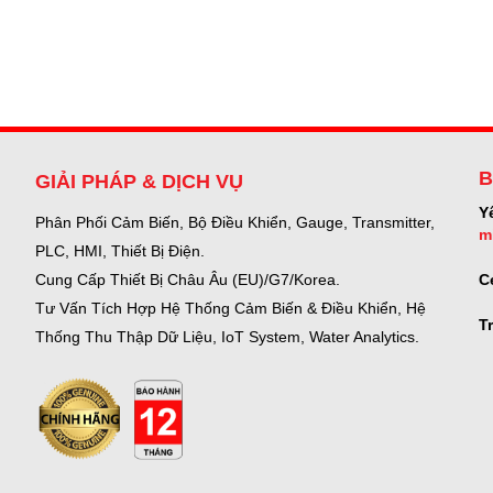
B
GIẢI PHÁP & DỊCH VỤ
Y
Phân Phối Cảm Biến, Bộ Điều Khiển, Gauge,
Transmitter,
m
PLC, HMI, Thiết Bị Điện.
C
Cung Cấp Thiết Bị Châu Âu (EU)/G7/Korea.
Tư Vấn Tích Hợp Hệ Thống Cảm Biến & Điều Khiển, Hệ
T
Thống Thu Thập Dữ Liệu, IoT System, Water Analytics.