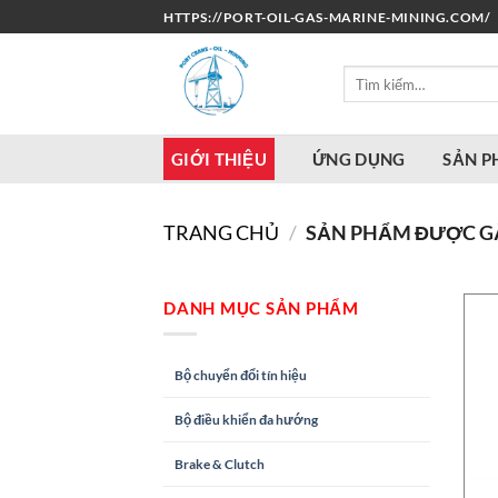
Bỏ
HTTPS://PORT-OIL-GAS-MARINE-MINING.COM/
qua
nội
Tìm
dung
kiếm:
GIỚI THIỆU
ỨNG DỤNG
SẢN 
TRANG CHỦ
/
SẢN PHẨM ĐƯỢC GẮ
DANH MỤC SẢN PHẨM
Bộ chuyển đổi tín hiệu
Bộ điều khiển đa hướng
Brake & Clutch