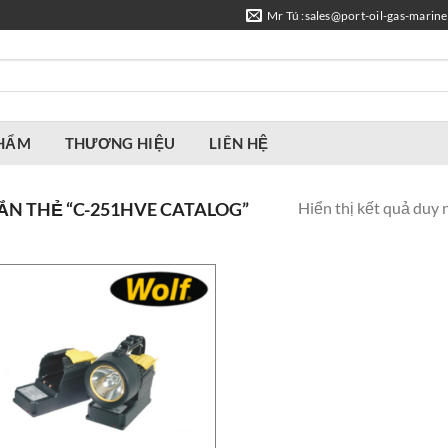
Mr Tú :sales@port-oil-gas-marin
PHẨM
THƯƠNG HIỆU
LIÊN HỆ
Hiển thị kết quả duy 
N THẺ “C-251HVE CATALOG”