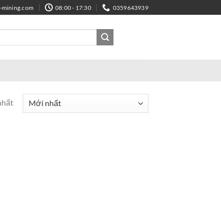
e-mining.com
08:00 - 17:30
0359643939
nhất