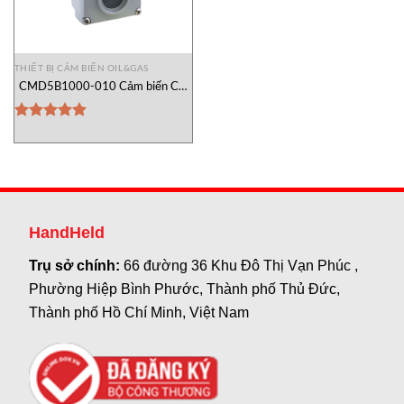
THIẾT BỊ CẢM BIẾN OIL&GAS
CMD5B1000-010 Cảm biến CO
GREYSTONE Vietnam
Được xếp
hạng
5.00
5 sao
HandHeld
Trụ sở chính:
66 đường 36 Khu Đô Thị Vạn Phúc ,
Phường Hiệp Bình Phước, Thành phố Thủ Đức,
Thành phố Hồ Chí Minh, Việt Nam