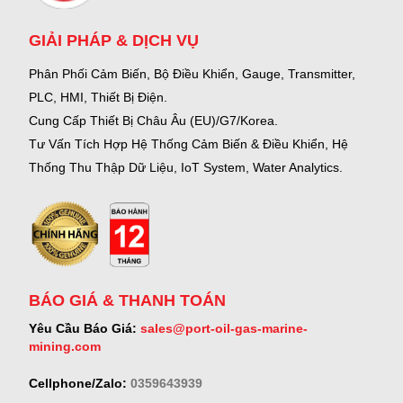
GIẢI PHÁP & DỊCH VỤ
Phân Phối Cảm Biến, Bộ Điều Khiển, Gauge,
Transmitter,
PLC, HMI, Thiết Bị Điện.
Cung Cấp Thiết Bị Châu Âu (EU)/G7/Korea.
Tư Vấn Tích Hợp Hệ Thống Cảm Biến & Điều Khiển, Hệ
Thống Thu Thập Dữ Liệu, IoT System, Water Analytics.
BÁO GIÁ & THANH TOÁN
Yêu Cầu Báo Giá:
sales@port-oil-gas-marine-
mining.com
Cellphone/Zalo:
0359643939