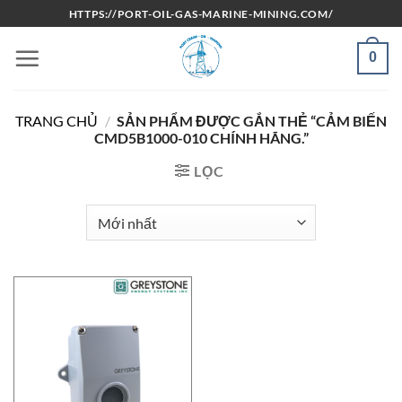
Bỏ
HTTPS://PORT-OIL-GAS-MARINE-MINING.COM/
qua
nội
0
dung
TRANG CHỦ
/
SẢN PHẨM ĐƯỢC GẮN THẺ “CẢM BIẾN
CMD5B1000-010 CHÍNH HÃNG.”
LỌC