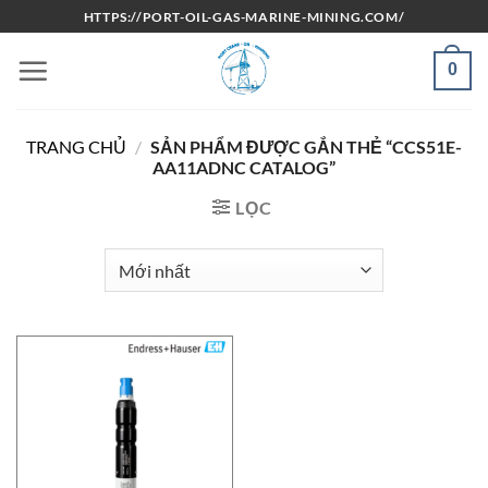
Bỏ
HTTPS://PORT-OIL-GAS-MARINE-MINING.COM/
qua
nội
0
dung
TRANG CHỦ
/
SẢN PHẨM ĐƯỢC GẮN THẺ “CCS51E-
AA11ADNC CATALOG”
LỌC