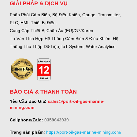
GIẢI PHÁP & DỊCH VỤ
Phân Phối Cảm Biến, Bộ Điều Khiển, Gauge,
Transmitter,
PLC, HMI, Thiết Bị Điện.
Cung Cấp Thiết Bị Châu Âu (EU)/G7/Korea.
Tư Vấn Tích Hợp Hệ Thống Cảm Biến & Điều Khiển, Hệ
Thống Thu Thập Dữ Liệu, IoT System, Water Analytics.
BÁO GIÁ & THANH TOÁN
Yêu Cầu Báo Giá:
sales@port-oil-gas-marine-
mining.com
Cellphone/Zalo:
0359643939
Trang sản phẩm:
https://port-oil-gas-marine-mining.com/