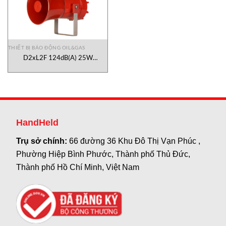
THIẾT BỊ BÁO ĐỘNG OIL&GAS
D2xL2F 124dB(A) 25W
Hazardous Location Speaker E2S
Vietnam
HandHeld
Trụ sở chính:
66 đường 36 Khu Đô Thị Vạn Phúc ,
Phường Hiệp Bình Phước, Thành phố Thủ Đức,
Thành phố Hồ Chí Minh, Việt Nam