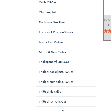
Cable Oil Gas
Cân băng tải
BỘ Đ
Danh Mục Sản Phẩm
D
Encoder + Position Sensor
Đượ
hạn
Lenoir Elec Vietnam
5 sa
Motor & Gear Motor
Thiế bị bảo vệ Oil&Gas
Thiết bị báo động Oil&Gas
Thiết bị cảm biến Oil&Gas
Thiết bị gia nhiệt
Thiết bị IOT Oil&Gas