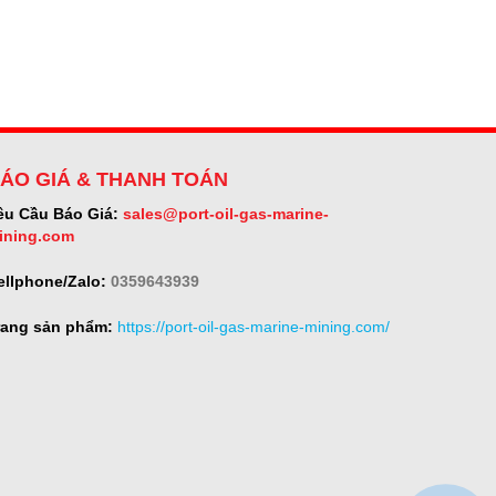
ÁO GIÁ & THANH TOÁN
êu Cầu Báo Giá:
sales@port-oil-gas-marine-
ining.com
ellphone/Zalo:
0359643939
rang sản phẩm:
https://port-oil-gas-marine-mining.com/