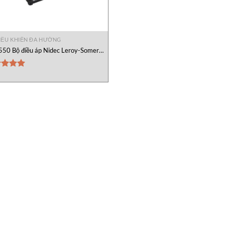
IỀU KHIỂN ĐA HƯỚNG
550 Bộ điều áp Nidec Leroy-Somer
Vietnam
c xếp
g
5.00
o