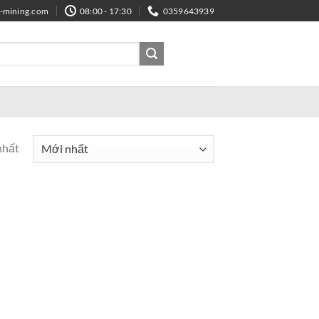
e-mining.com
08:00 - 17:30
0359643939
nhất