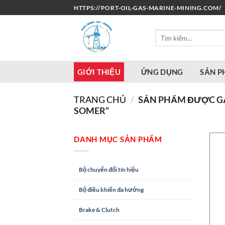
Bỏ
HTTPS://PORT-OIL-GAS-MARINE-MINING.COM/
qua
nội
Tìm
dung
kiếm:
GIỚI THIỆU
ỨNG DỤNG
SẢN 
TRANG CHỦ
/
SẢN PHẨM ĐƯỢC GẮN
SOMER”
DANH MỤC SẢN PHẨM
Bộ chuyển đổi tín hiệu
Bộ điều khiển đa hướng
Brake & Clutch