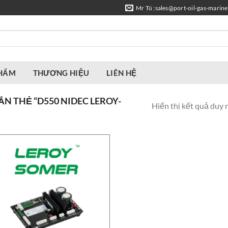
Mr Tú :sales@port-oil-gas-marin
PHẨM
THƯƠNG HIỆU
LIÊN HỆ
 THẺ “D550 NIDEC LEROY-
Hiển thị kết quả duy 