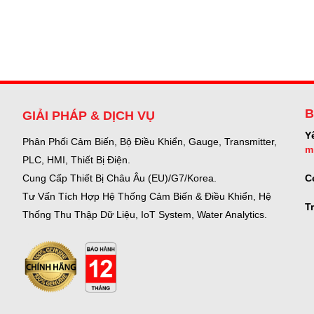
B
GIẢI PHÁP & DỊCH VỤ
Y
Phân Phối Cảm Biến, Bộ Điều Khiển, Gauge,
Transmitter,
m
PLC, HMI, Thiết Bị Điện.
C
Cung Cấp Thiết Bị Châu Âu (EU)/G7/Korea.
Tư Vấn Tích Hợp Hệ Thống Cảm Biến & Điều Khiển, Hệ
T
Thống Thu Thập Dữ Liệu, IoT System, Water Analytics.