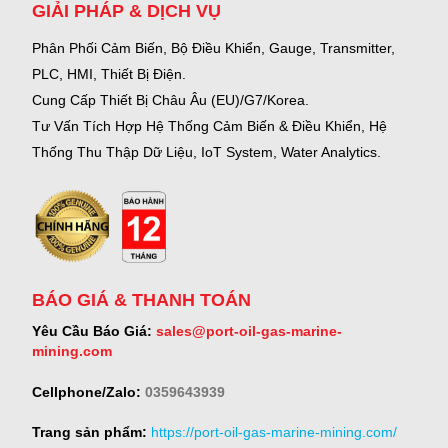
GIẢI PHÁP & DỊCH VỤ
Phân Phối Cảm Biến, Bộ Điều Khiển, Gauge,
Transmitter,
PLC, HMI, Thiết Bị Điện.
Cung Cấp Thiết Bị Châu Âu (EU)/G7/Korea.
Tư Vấn Tích Hợp Hệ Thống Cảm Biến & Điều Khiển, Hệ
Thống Thu Thập Dữ Liệu, IoT System, Water Analytics.
BÁO GIÁ & THANH TOÁN
Yêu Cầu Báo Giá:
sales@port-oil-gas-marine-
mining.com
Cellphone/Zalo:
0359643939
Trang sản phẩm:
https://port-oil-gas-marine-mining.com/