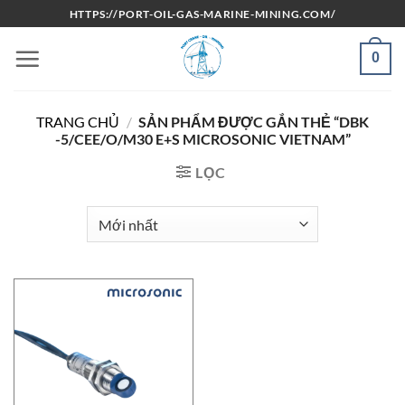
Bỏ
HTTPS://PORT-OIL-GAS-MARINE-MINING.COM/
qua
nội
0
dung
TRANG CHỦ
/
SẢN PHẨM ĐƯỢC GẮN THẺ “DBK
-5/CEE/O/M30 E+S MICROSONIC VIETNAM”
LỌC