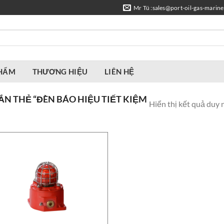
Mr Tú :sales@port-oil-gas-marin
PHẨM
THƯƠNG HIỆU
LIÊN HỆ
N THẺ “ĐÈN BÁO HIỆU TIẾT KIỆM
Hiển thị kết quả duy 