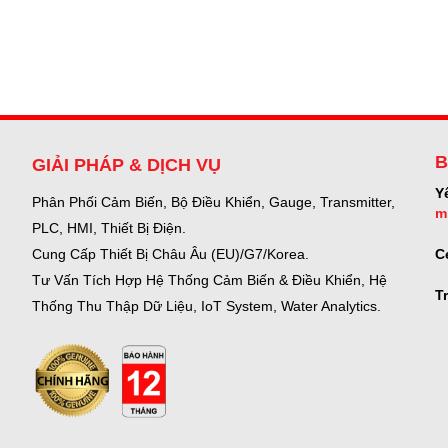
B
GIẢI PHÁP & DỊCH VỤ
Y
Phân Phối Cảm Biến, Bộ Điều Khiển, Gauge,
Transmitter,
m
PLC, HMI, Thiết Bị Điện.
C
Cung Cấp Thiết Bị Châu Âu (EU)/G7/Korea.
Tư Vấn Tích Hợp Hệ Thống Cảm Biến & Điều Khiển, Hệ
T
Thống Thu Thập Dữ Liệu, IoT System, Water Analytics.