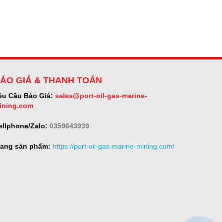
ÁO GIÁ & THANH TOÁN
êu Cầu Báo Giá:
sales@port-oil-gas-marine-
ining.com
ellphone/Zalo:
0359643939
rang sản phẩm:
https://port-oil-gas-marine-mining.com/