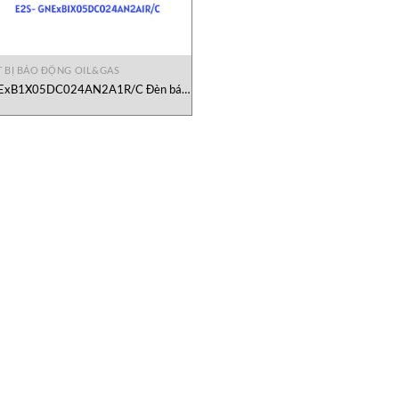
T BỊ BÁO ĐỘNG OIL&GAS
xB1X05DC024AN2A1R/C Đèn báo
E2S