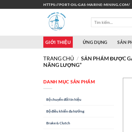
Bỏ
HTTPS://PORT-OIL-GAS-MARINE-MINING.COM/
qua
nội
Tìm
dung
kiếm:
GIỚI THIỆU
ỨNG DỤNG
SẢN 
TRANG CHỦ
/
SẢN PHẨM ĐƯỢC GẮ
NĂNG LƯỢNG”
DANH MỤC SẢN PHẨM
Bộ chuyển đổi tín hiệu
Bộ điều khiển đa hướng
Brake & Clutch