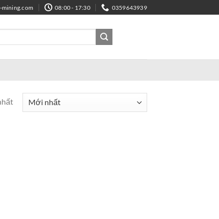
e-mining.com
08:00 - 17:30
0359643939
nhất