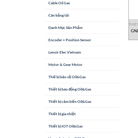
Cable Oil Gas
Cân băng tải
THIẾ
Danh Mục Sản Phẩm
GNE
Encoder + Position Sensor
Lenoir Elec Vietnam
Motor & Gear Motor
Thiế bị bảo vệ Oil&Gas
Thiết bị báo động Oil&Gas
Thiết bị cảm biến Oil&Gas
Thiết bị gia nhiệt
Thiết bị IOT Oil&Gas