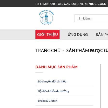
Bỏ
HTTPS://PORT-OIL-GAS-MARINE-MINING.COM/
qua
nội
Tìm
dung
kiếm:
GIỚI THIỆU
ỨNG DỤNG
SẢN 
TRANG CHỦ
/
SẢN PHẨM ĐƯỢC GẮN 
DANH MỤC SẢN PHẨM
Bộ chuyển đổi tín hiệu
Bộ điều khiển đa hướng
Brake & Clutch