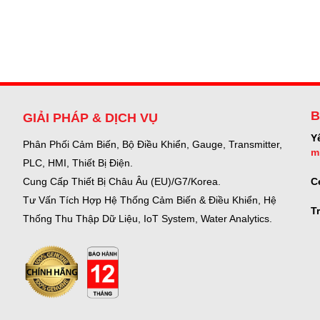
B
GIẢI PHÁP & DỊCH VỤ
Y
Phân Phối Cảm Biến, Bộ Điều Khiển, Gauge,
Transmitter,
m
PLC, HMI, Thiết Bị Điện.
C
Cung Cấp Thiết Bị Châu Âu (EU)/G7/Korea.
Tư Vấn Tích Hợp Hệ Thống Cảm Biến & Điều Khiển, Hệ
T
Thống Thu Thập Dữ Liệu, IoT System, Water Analytics.