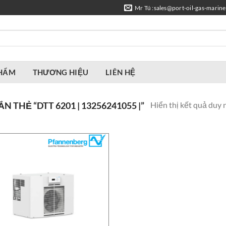
Mr Tú :sales@port-oil-gas-marin
PHẨM
THƯƠNG HIỆU
LIÊN HỆ
Hiển thị kết quả duy 
THẺ “DTT 6201 | 13256241055 |”