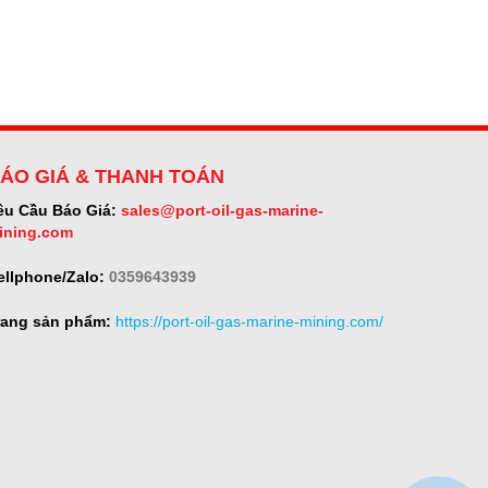
ÁO GIÁ & THANH TOÁN
êu Cầu Báo Giá:
sales@port-oil-gas-marine-
ining.com
ellphone/Zalo:
0359643939
rang sản phẩm:
https://port-oil-gas-marine-mining.com/