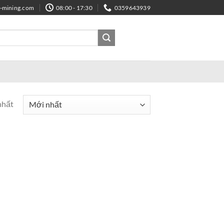
e-mining.com
08:00 - 17:30
0359643939
nhất