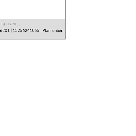
 BỊ GIA NHIỆT
6201 | 13256241055 | Pfannenberg
Vietnam