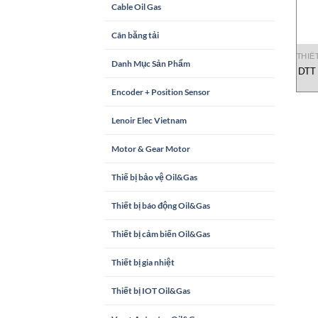
Cable Oil Gas
Cân băng tải
THIẾT
Danh Mục Sản Phẩm
DTT 
Encoder + Position Sensor
Lenoir Elec Vietnam
Motor & Gear Motor
Thiế bị bảo vệ Oil&Gas
Thiết bị báo động Oil&Gas
Thiết bị cảm biến Oil&Gas
Thiết bị gia nhiệt
Thiết bị IOT Oil&Gas