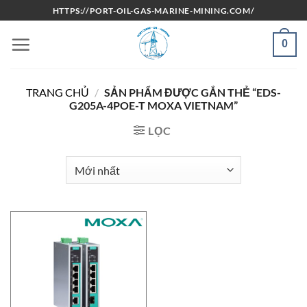
Bỏ
HTTPS://PORT-OIL-GAS-MARINE-MINING.COM/
qua
nội
0
dung
TRANG CHỦ
/
SẢN PHẨM ĐƯỢC GẮN THẺ “EDS-
G205A-4POE-T MOXA VIETNAM”
LỌC