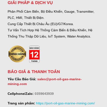
GIẢI PHÁP & DỊCH VỤ
Phân Phối Cảm Biến, Bộ Điều Khiển, Gauge,
Transmitter,
PLC, HMI, Thiết Bị Điện.
Cung Cấp Thiết Bị Châu Âu (EU)/G7/Korea.
Tư Vấn Tích Hợp Hệ Thống Cảm Biến & Điều Khiển, Hệ
Thống Thu Thập Dữ Liệu, IoT System, Water Analytics.
BÁO GIÁ & THANH TOÁN
Yêu Cầu Báo Giá:
sales@port-oil-gas-marine-
mining.com
Cellphone/Zalo:
0359643939
Trang sản phẩm:
https://port-oil-gas-marine-mining.com/