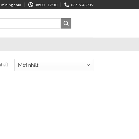
e-mining.com
08:00 - 17:30
0359643939
nhất