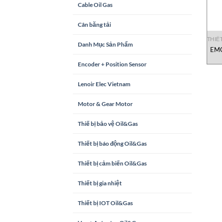
Cable Oil Gas
Cân băng tải
THIẾ
Danh Mục Sản Phẩm
EMG
Encoder + Position Sensor
Lenoir Elec Vietnam
Motor & Gear Motor
Thiế bị bảo vệ Oil&Gas
Thiết bị báo động Oil&Gas
Thiết bị cảm biến Oil&Gas
Thiết bị gia nhiệt
Thiết bị IOT Oil&Gas