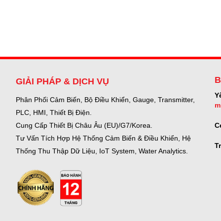
B
GIẢI PHÁP & DỊCH VỤ
Y
Phân Phối Cảm Biến, Bộ Điều Khiển, Gauge,
Transmitter,
m
PLC, HMI, Thiết Bị Điện.
C
Cung Cấp Thiết Bị Châu Âu (EU)/G7/Korea.
Tư Vấn Tích Hợp Hệ Thống Cảm Biến & Điều Khiển, Hệ
T
Thống Thu Thập Dữ Liệu, IoT System, Water Analytics.