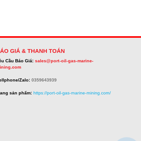
ÁO GIÁ & THANH TOÁN
êu Cầu Báo Giá:
sales@port-oil-gas-marine-
ining.com
ellphone/Zalo:
0359643939
rang sản phẩm:
https://port-oil-gas-marine-mining.com/