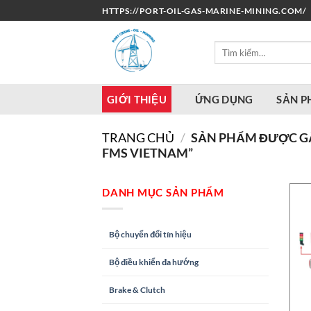
Bỏ
HTTPS://PORT-OIL-GAS-MARINE-MINING.COM/
qua
nội
Tìm
dung
kiếm:
GIỚI THIỆU
ỨNG DỤNG
SẢN 
TRANG CHỦ
/
SẢN PHẨM ĐƯỢC GẮN
FMS VIETNAM”
DANH MỤC SẢN PHẨM
Bộ chuyển đổi tín hiệu
Bộ điều khiển đa hướng
Brake & Clutch