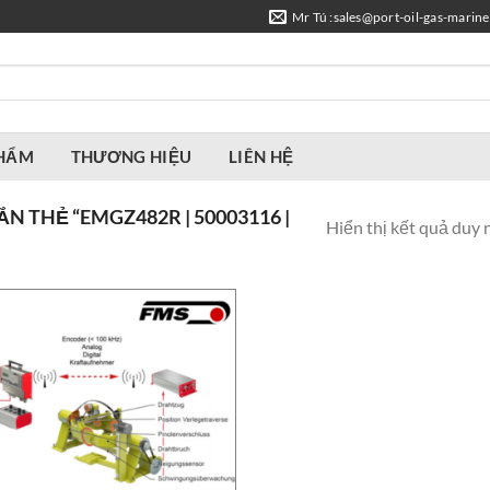
Mr Tú :sales@port-oil-gas-marin
PHẨM
THƯƠNG HIỆU
LIÊN HỆ
 THẺ “EMGZ482R | 50003116 |
Hiển thị kết quả duy 