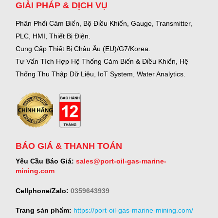
GIẢI PHÁP & DỊCH VỤ
Phân Phối Cảm Biến, Bộ Điều Khiển, Gauge,
Transmitter,
PLC, HMI, Thiết Bị Điện.
Cung Cấp Thiết Bị Châu Âu (EU)/G7/Korea.
Tư Vấn Tích Hợp Hệ Thống Cảm Biến & Điều Khiển, Hệ
Thống Thu Thập Dữ Liệu, IoT System, Water Analytics.
BÁO GIÁ & THANH TOÁN
Yêu Cầu Báo Giá:
sales@port-oil-gas-marine-
mining.com
Cellphone/Zalo:
0359643939
Trang sản phẩm:
https://port-oil-gas-marine-mining.com/