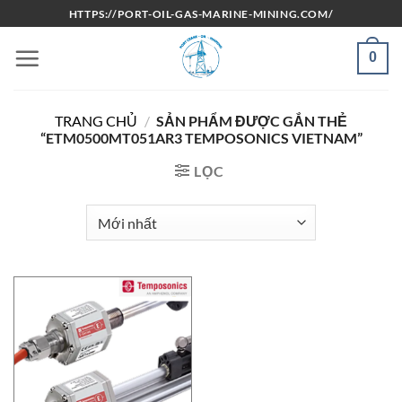
Bỏ
HTTPS://PORT-OIL-GAS-MARINE-MINING.COM/
qua
nội
0
dung
TRANG CHỦ
/
SẢN PHẨM ĐƯỢC GẮN THẺ
“ETM0500MT051AR3 TEMPOSONICS VIETNAM”
LỌC