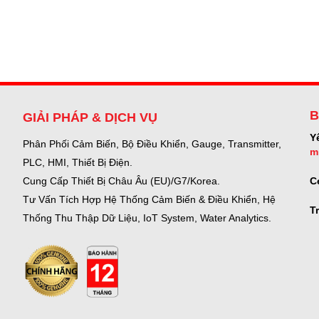
B
GIẢI PHÁP & DỊCH VỤ
Y
Phân Phối Cảm Biến, Bộ Điều Khiển, Gauge,
Transmitter,
m
PLC, HMI, Thiết Bị Điện.
C
Cung Cấp Thiết Bị Châu Âu (EU)/G7/Korea.
Tư Vấn Tích Hợp Hệ Thống Cảm Biến & Điều Khiển, Hệ
T
Thống Thu Thập Dữ Liệu, IoT System, Water Analytics.