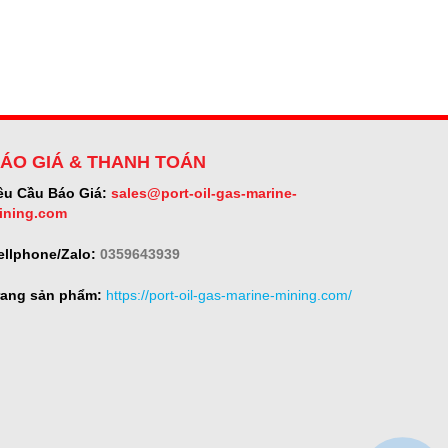
ÁO GIÁ & THANH TOÁN
êu Cầu Báo Giá:
sales@port-oil-gas-marine-
ining.com
ellphone/Zalo:
0359643939
rang sản phẩm:
https://port-oil-gas-marine-mining.com/