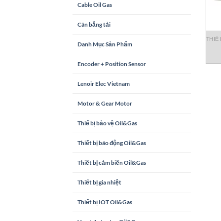
Cable Oil Gas
Cân băng tải
THIẾ
Danh Mục Sản Phẩm
Encoder + Position Sensor
Lenoir Elec Vietnam
Motor & Gear Motor
Thiế bị bảo vệ Oil&Gas
Thiết bị báo động Oil&Gas
Thiết bị cảm biến Oil&Gas
Thiết bị gia nhiệt
Thiết bị IOT Oil&Gas