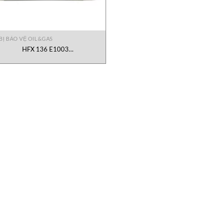
 BỊ BẢO VỆ OIL&GAS
HFX 136 E1003
ELEC.BALLAST BAREL Vietnam