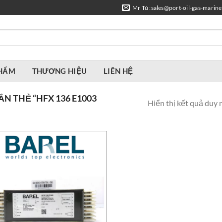
Mr Tú :sales@port-oil-gas-marin
PHẨM
THƯƠNG HIỆU
LIÊN HỆ
 THẺ “HFX 136 E1003
Hiển thị kết quả duy 