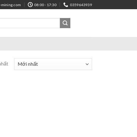
e-mining.com
08:00 - 17:30
0359643939
nhất