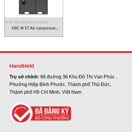
THIẾT BỊ CẢM BIẾN OIL&GAS
HSC-N 37 Air compressor
HERTZ- Dalgakiran Vietnam
HandHeld
Trụ sở chính:
66 đường 36 Khu Đô Thị Vạn Phúc ,
Phường Hiệp Bình Phước, Thành phố Thủ Đức,
Thành phố Hồ Chí Minh, Việt Nam