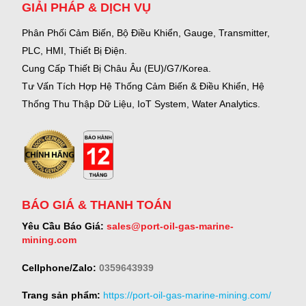
GIẢI PHÁP & DỊCH VỤ
Phân Phối Cảm Biến, Bộ Điều Khiển, Gauge,
Transmitter,
PLC, HMI, Thiết Bị Điện.
Cung Cấp Thiết Bị Châu Âu (EU)/G7/Korea.
Tư Vấn Tích Hợp Hệ Thống Cảm Biến & Điều Khiển, Hệ
Thống Thu Thập Dữ Liệu, IoT System, Water Analytics.
BÁO GIÁ & THANH TOÁN
Yêu Cầu Báo Giá:
sales@port-oil-gas-marine-
mining.com
Cellphone/Zalo:
0359643939
Trang sản phẩm:
https://port-oil-gas-marine-mining.com/