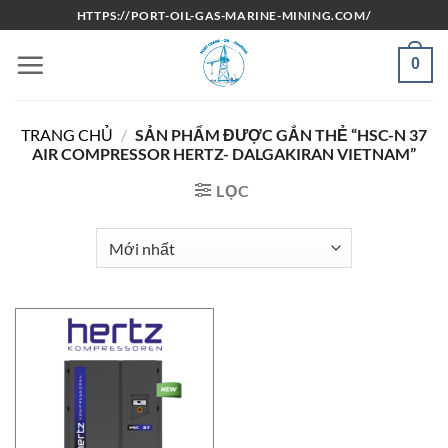
Bỏ
HTTPS://PORT-OIL-GAS-MARINE-MINING.COM/
qua
nội
0
dung
TRANG CHỦ
/
SẢN PHẨM ĐƯỢC GẮN THẺ “HSC-N 37
AIR COMPRESSOR HERTZ- DALGAKIRAN VIETNAM”
LỌC