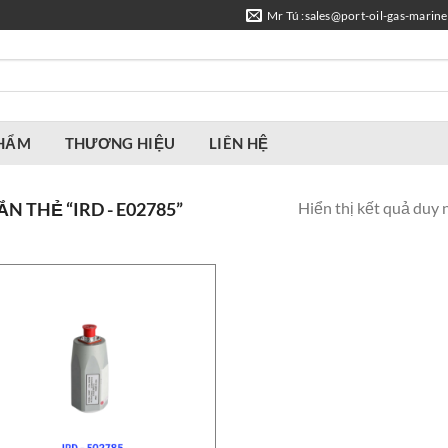
Mr Tú :sales@port-oil-gas-marin
PHẨM
THƯƠNG HIỆU
LIÊN HỆ
Hiển thị kết quả duy 
 THẺ “IRD - E02785”