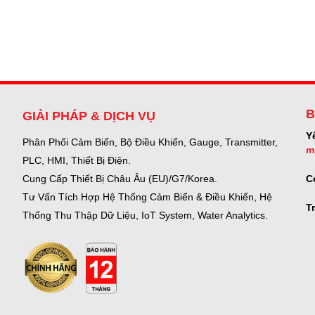
B
GIẢI PHÁP & DỊCH VỤ
Y
Phân Phối Cảm Biến, Bộ Điều Khiển, Gauge,
Transmitter,
m
PLC, HMI, Thiết Bị Điện.
C
Cung Cấp Thiết Bị Châu Âu (EU)/G7/Korea.
Tư Vấn Tích Hợp Hệ Thống Cảm Biến & Điều Khiển, Hệ
T
Thống Thu Thập Dữ Liệu, IoT System, Water Analytics.