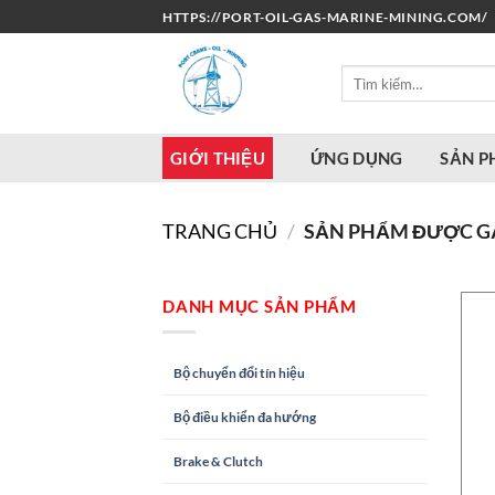
Bỏ
HTTPS://PORT-OIL-GAS-MARINE-MINING.COM/
qua
nội
Tìm
dung
kiếm:
GIỚI THIỆU
ỨNG DỤNG
SẢN 
TRANG CHỦ
/
SẢN PHẨM ĐƯỢC GẮN
DANH MỤC SẢN PHẨM
Bộ chuyển đổi tín hiệu
Bộ điều khiển đa hướng
Brake & Clutch