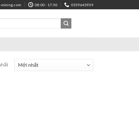
e-mining.com
08:00 - 17:30
0359643939
nhất