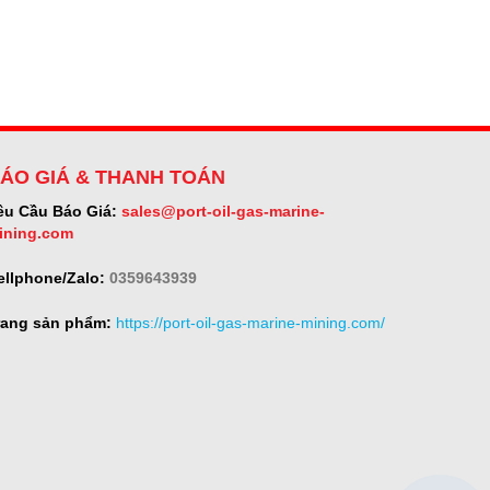
ÁO GIÁ & THANH TOÁN
êu Cầu Báo Giá:
sales@port-oil-gas-marine-
ining.com
ellphone/Zalo:
0359643939
rang sản phẩm:
https://port-oil-gas-marine-mining.com/