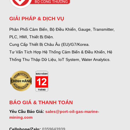
GIẢI PHÁP & DỊCH VỤ
Phân Phối Cảm Biến, Bộ Điều Khiển, Gauge,
Transmitter,
PLC, HMI, Thiết Bị Điện.
Cung Cấp Thiết Bị Châu Âu (EU)/G7/Korea.
Tư Vấn Tích Hợp Hệ Thống Cảm Biến & Điều Khiển, Hệ
Thống Thu Thập Dữ Liệu, IoT System, Water Analytics.
BÁO GIÁ & THANH TOÁN
Yêu Cầu Báo Giá:
sales@port-oil-gas-marine-
mining.com
Cellphone/Zalo:
0359643939