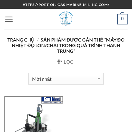
Bỏ
HTTPS://PORT-OIL-GAS-MARINE-MINING.COM/
qua
nội
0
dung
TRANG CHỦ
/
SẢN PHẨM ĐƯỢC GẮN THẺ “MÁY ĐO
NHIỆT ĐỘ LON/CHAI TRONG QUÁ TRÌNH THANH
TRÙNG”
LỌC