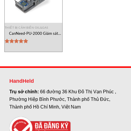
THIẾT BỊ CẢM BIẾN OIL&GAS
CanNeed-PU-2000 Giám sát
nhiệt độ CanNeed Vietnam
Được xếp
hạng
5.00
5 sao
HandHeld
Trụ sở chính:
66 đường 36 Khu Đô Thị Vạn Phúc ,
Phường Hiệp Bình Phước, Thành phố Thủ Đức,
Thành phố Hồ Chí Minh, Việt Nam