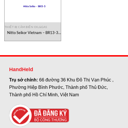
THIẾT BỊ CẢM BIẾN OIL&GAS
Nitto Seikor Vietnam – BR13-3
Thiết bị đo lưu lượng dầu- Nitto
Seiko Vietnam
HandHeld
Trụ sở chính:
66 đường 36 Khu Đô Thị Vạn Phúc ,
Phường Hiệp Bình Phước, Thành phố Thủ Đức,
Thành phố Hồ Chí Minh, Việt Nam