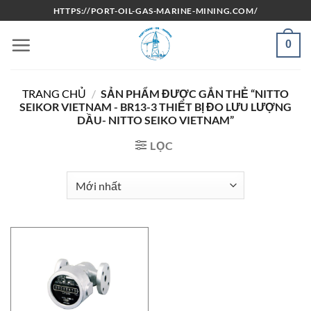
Bỏ
HTTPS://PORT-OIL-GAS-MARINE-MINING.COM/
qua
nội
0
dung
TRANG CHỦ
/
SẢN PHẨM ĐƯỢC GẮN THẺ “NITTO
SEIKOR VIETNAM - BR13-3 THIẾT BỊ ĐO LƯU LƯỢNG
DẦU- NITTO SEIKO VIETNAM”
LỌC