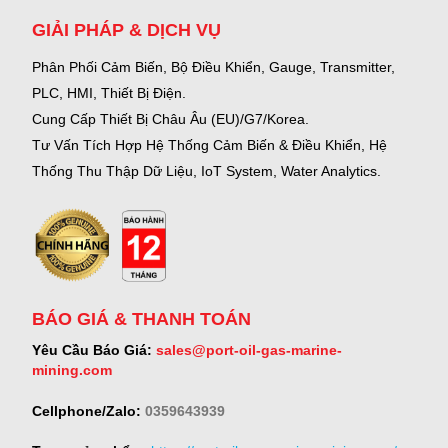
GIẢI PHÁP & DỊCH VỤ
Phân Phối Cảm Biến, Bộ Điều Khiển, Gauge,
Transmitter,
PLC, HMI, Thiết Bị Điện.
Cung Cấp Thiết Bị Châu Âu (EU)/G7/Korea.
Tư Vấn Tích Hợp Hệ Thống Cảm Biến & Điều Khiển, Hệ
Thống Thu Thập Dữ Liệu, IoT System, Water Analytics.
BÁO GIÁ & THANH TOÁN
Yêu Cầu Báo Giá:
sales@port-oil-gas-marine-
mining.com
Cellphone/Zalo:
0359643939