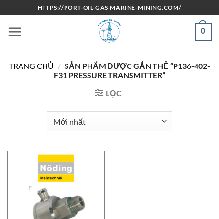
Bỏ
HTTPS://PORT-OIL-GAS-MARINE-MINING.COM/
qua
nội
0
dung
TRANG CHỦ
/
SẢN PHẨM ĐƯỢC GẮN THẺ “P136-402-
F31 PRESSURE TRANSMITTER”
LỌC