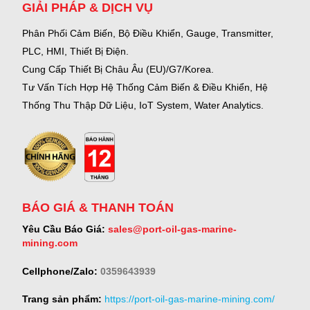
GIẢI PHÁP & DỊCH VỤ
Phân Phối Cảm Biến, Bộ Điều Khiển, Gauge,
Transmitter,
PLC, HMI, Thiết Bị Điện.
Cung Cấp Thiết Bị Châu Âu (EU)/G7/Korea.
Tư Vấn Tích Hợp Hệ Thống Cảm Biến & Điều Khiển, Hệ
Thống Thu Thập Dữ Liệu, IoT System, Water Analytics.
BÁO GIÁ & THANH TOÁN
Yêu Cầu Báo Giá:
sales@port-oil-gas-marine-
mining.com
Cellphone/Zalo:
0359643939
Trang sản phẩm:
https://port-oil-gas-marine-mining.com/