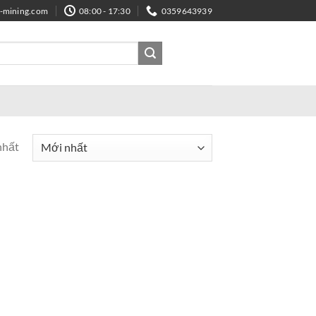
e-mining.com
08:00 - 17:30
0359643939
nhất