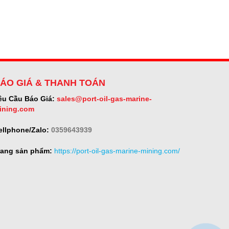
ÁO GIÁ & THANH TOÁN
êu Cầu Báo Giá:
sales@port-oil-gas-marine-
ining.com
ellphone/Zalo:
0359643939
rang sản phẩm:
https://port-oil-gas-marine-mining.com/