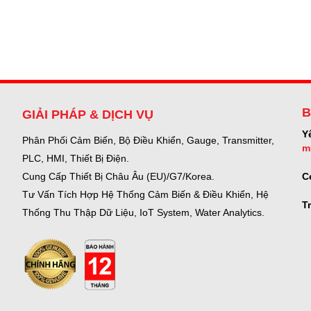
B
GIẢI PHÁP & DỊCH VỤ
Y
Phân Phối Cảm Biến, Bộ Điều Khiển, Gauge,
Transmitter,
m
PLC, HMI, Thiết Bị Điện.
C
Cung Cấp Thiết Bị Châu Âu (EU)/G7/Korea.
Tư Vấn Tích Hợp Hệ Thống Cảm Biến & Điều Khiển, Hệ
T
Thống Thu Thập Dữ Liệu, IoT System, Water Analytics.