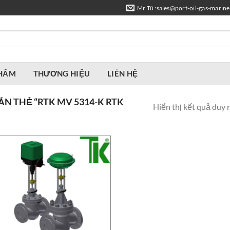
Mr Tú :sales@port-oil-gas-marin
PHẨM
THƯƠNG HIỆU
LIÊN HỆ
N THẺ “RTK MV 5314-K RTK
Hiển thị kết quả duy 