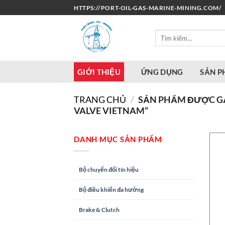
Bỏ
HTTPS://PORT-OIL-GAS-MARINE-MINING.COM/
qua
nội
Tìm
dung
kiếm:
GIỚI THIỆU
ỨNG DỤNG
SẢN 
TRANG CHỦ
/
SẢN PHẨM ĐƯỢC GẮ
VALVE VIETNAM”
DANH MỤC SẢN PHẨM
Bộ chuyển đổi tín hiệu
Bộ điều khiển đa hướng
Brake & Clutch