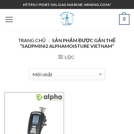
Bỏ
HTTPS://PORT-OIL-GAS-MARINE-MINING.COM/
qua
nội
0
dung
TRANG CHỦ
/
SẢN PHẨM ĐƯỢC GẮN THẺ
“SADPMINI2 ALPHAMOISTURE VIETNAM”
LỌC