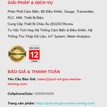
GIẢI PHÁP & DỊCH VỤ
Phân Phối Cảm Biến, Bộ Điều Khiển, Gauge,
Transmitter,
PLC, HMI, Thiết Bị Điện.
Cung Cấp Thiết Bị Châu Âu (EU)/G7/Korea.
Tư Vấn Tích Hợp Hệ Thống Cảm Biến & Điều Khiển, Hệ
Thống Thu Thập Dữ Liệu, IoT System, Water Analytics.
BÁO GIÁ & THANH TOÁN
Yêu Cầu Báo Giá:
sales@port-oil-gas-marine-
mining.com
Cellphone/Zalo:
0359643939
Trang sản phẩm:
https://port-oil-gas-marine-mining.com/