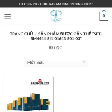
Bỏ
HTTPS://PORT-OIL-GAS-MARINE-MINING.COM/
qua
nội
0
dung
TRANG CHỦ
/
SẢN PHẨM ĐƯỢC GẮN THẺ “SET-
BM4444-SI1-01643-S01-03”
LỌC