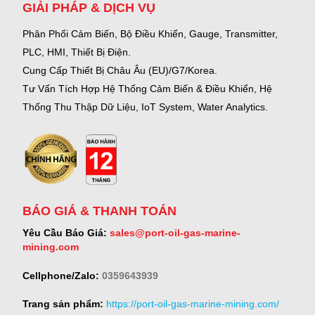
GIẢI PHÁP & DỊCH VỤ
Phân Phối Cảm Biến, Bộ Điều Khiển, Gauge,
Transmitter,
PLC, HMI, Thiết Bị Điện.
Cung Cấp Thiết Bị Châu Âu (EU)/G7/Korea.
Tư Vấn Tích Hợp Hệ Thống Cảm Biến & Điều Khiển, Hệ
Thống Thu Thập Dữ Liệu, IoT System, Water Analytics.
BÁO GIÁ & THANH TOÁN
Yêu Cầu Báo Giá:
sales@port-oil-gas-marine-
mining.com
Cellphone/Zalo:
0359643939
Trang sản phẩm:
https://port-oil-gas-marine-mining.com/