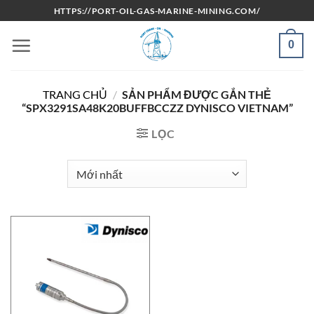
Bỏ
HTTPS://PORT-OIL-GAS-MARINE-MINING.COM/
qua
nội
0
dung
TRANG CHỦ
/
SẢN PHẨM ĐƯỢC GẮN THẺ
“SPX3291SA48K20BUFFBCCZZ DYNISCO VIETNAM”
LỌC