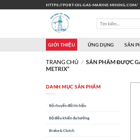
Bỏ
HTTPS://PORT-OIL-GAS-MARINE-MINING.COM/
qua
nội
Tìm
dung
kiếm:
GIỚI THIỆU
ỨNG DỤNG
SẢN 
TRANG CHỦ
/
SẢN PHẨM ĐƯỢC GẮN
METRIX”
DANH MỤC SẢN PHẨM
Bộ chuyển đổi tín hiệu
Bộ điều khiển đa hướng
Brake & Clutch