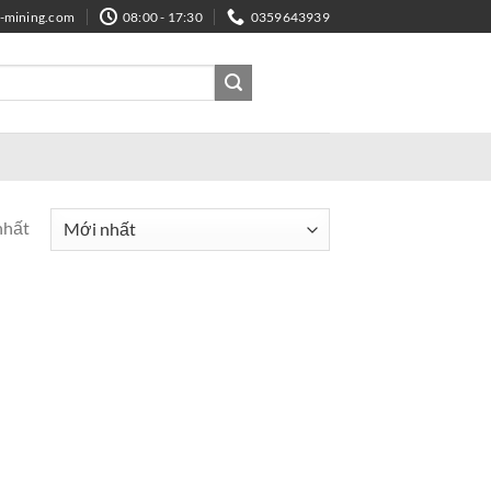
e-mining.com
08:00 - 17:30
0359643939
nhất