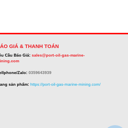
ÁO GIÁ & THANH TOÁN
êu Cầu Báo Giá:
sales@port-oil-gas-marine-
ining.com
ellphone/Zalo:
0359643939
rang sản phẩm:
https://port-oil-gas-marine-mining.com/