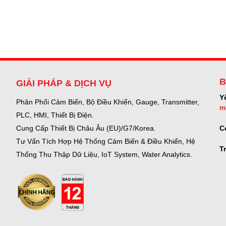
B
GIẢI PHÁP & DỊCH VỤ
Y
Phân Phối Cảm Biến, Bộ Điều Khiển, Gauge,
Transmitter,
m
PLC, HMI, Thiết Bị Điện.
C
Cung Cấp Thiết Bị Châu Âu (EU)/G7/Korea.
Tư Vấn Tích Hợp Hệ Thống Cảm Biến & Điều Khiển, Hệ
T
Thống Thu Thập Dữ Liệu, IoT System, Water Analytics.