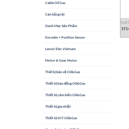
Cable Oil Gas
Cân băng tải
THIẾ
Danh Mục Sản Phẩm
ST5
Encoder + Position Sensor
Lenoir Elec Vietnam
Motor & Gear Motor
Thiế bị bảo vệ Oil&Gas
Thiết bị báo động Oil&Gas
Thiết bị cảm biến Oil&Gas
Thiết bị gia nhiệt
Thiết bị IOT Oil&Gas