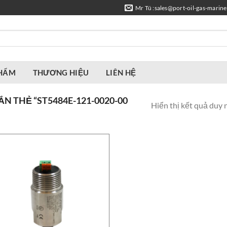
Mr Tú :sales@port-oil-gas-marin
PHẨM
THƯƠNG HIỆU
LIÊN HỆ
 THẺ “ST5484E-121-0020-00
Hiển thị kết quả duy 