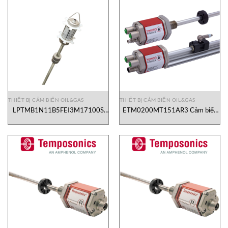
THIẾT BỊ CẢM BIẾN OIL&GAS
THIẾT BỊ CẢM BIẾN OIL&GAS
LPTMB1N11B5FEI3M17100S
ETM0200MT151AR3 Cảm biến
Cảm biến mức Temposonics
vị trí Temposonics Vietnam
Vietnam