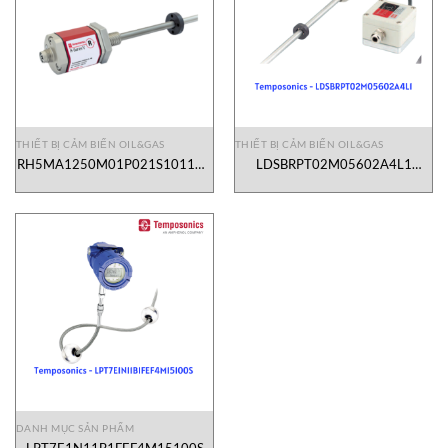
THIẾT BỊ CẢM BIẾN OIL&GAS
THIẾT BỊ CẢM BIẾN OIL&GAS
RH5MA1250M01P021S1011G6
LDSBRPT02M05602A4L1
Position sensor Temposonics
Temposonics Vietnam
Vietnam
DANH MỤC SẢN PHẨM