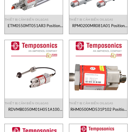
THIẾT BỊ CẢM BIẾN OIL&GAS
THIẾT BỊ CẢM BIẾN OIL&GAS
ETM0550MT051AR3 Position
RPM0200MR081A01 Position
Sensor Temposonics Vietnam
Sensor Temposonics Vietnam
THIẾT BỊ CẢM BIẾN OIL&GAS
THIẾT BỊ CẢM BIẾN OIL&GAS
RDVMB0350M01H051A100
RHM0500MD531P102 Position
Position sensor
Sensor Temposonics Vietnam
Temposonics Vietnam