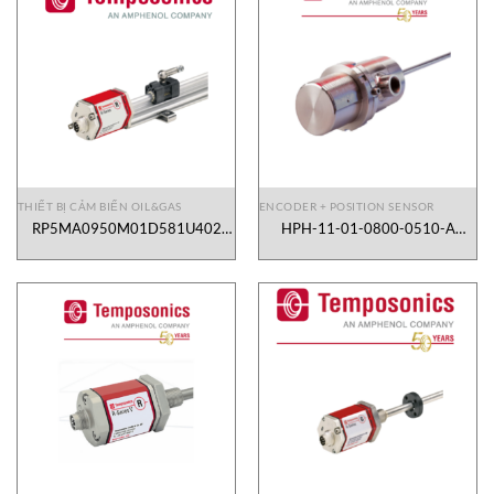
THIẾT BỊ CẢM BIẾN OIL&GAS
ENCODER + POSITION SENSOR
RP5MA0950M01D581U402
HPH-11-01-0800-0510-A
Position Sensor Temposonics
Position Sensor Temposonics
Vietnam
Vietnam