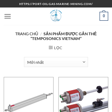
Bỏ
HTTPS://PORT-OIL-GAS-MARINE-MINING.COM/
qua
nội
0
dung
TRANG CHỦ
/
SẢN PHẨM ĐƯỢC GẮN THẺ
“TEMPOSONICS VIETNAM”
LỌC