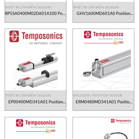
THIẾT BỊ CẢM BIẾN OIL&GAS
THIẾT BỊ CẢM BIẾN OIL&GAS
RP5SA0400M02D601A100 Position
GHV1600MD601A0 Position
Sensor Temposonics Vietnam
Sensor Temposonics Vietnam
THIẾT BỊ CẢM BIẾN OIL&GAS
ENCODER + POSITION SENSOR
EP00400MD341A01 Position
ERM0480MD341A01 Position
sensor Temposonics Vietnam
sensor Temposonics Vietnam