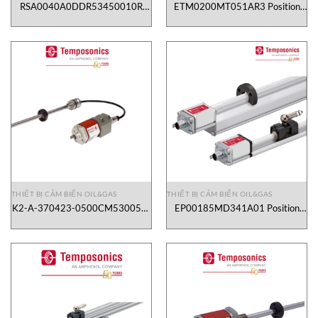
RSA0040A0DDR53450010R
ETM0200MT051AR3 Position
Position Sensor Temposonics
Sensor Temposonics Vietnam
Vietnam
THIẾT BỊ CẢM BIẾN OIL&GAS
THIẾT BỊ CẢM BIẾN OIL&GAS
K2-A-370423-0500CM530052-
EP00185MD341A01 Position
0 Position Sensor Temposonics
Sensor Temposonics Vietnam
Vietnam