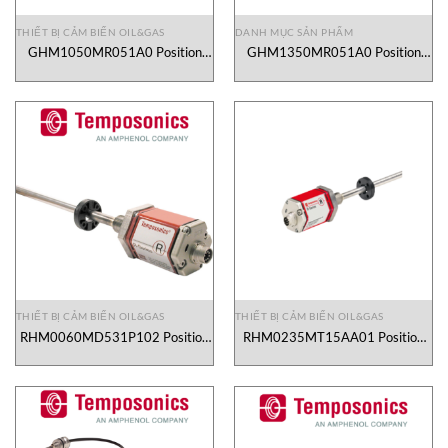
THIẾT BỊ CẢM BIẾN OIL&GAS
DANH MỤC SẢN PHẨM
GHM1050MR051A0 Position
GHM1350MR051A0 Position
Sensor Temposonics Vietnam
Sensor Temposonics Vietnam
THIẾT BỊ CẢM BIẾN OIL&GAS
THIẾT BỊ CẢM BIẾN OIL&GAS
RHM0060MD531P102 Position
RHM0235MT15AA01 Position
Sensor Temposonics Vietnam
Sensor Temposonics Vietnam