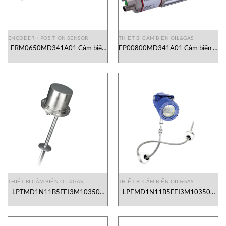
ENCODER + POSITION SENSOR
THIẾT BỊ CẢM BIẾN OIL&GAS
ERM0650MD341A01 Cảm biến
EP00800MD341A01 Cảm biến vị
vị trí Temposonics Vietnam
trí Temposonics Vietnam
THIẾT BỊ CẢM BIẾN OIL&GAS
THIẾT BỊ CẢM BIẾN OIL&GAS
LPTMD1N11B5FEI3M10350S
LPEMD1N11B5FEI3M10350S
Cảm biến mức Temposonics
Cảm biến vị trí Temposonics
Vietnam
Vietnam