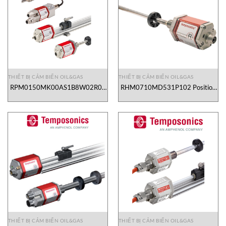
THIẾT BỊ CẢM BIẾN OIL&GAS
THIẾT BỊ CẢM BIẾN OIL&GAS
RPM0150MK00AS1B8W02R01
RHM0710MD531P102 Position
Position sensor Temposonics
Sensor Temposonics Vietnam
Vietnam
THIẾT BỊ CẢM BIẾN OIL&GAS
THIẾT BỊ CẢM BIẾN OIL&GAS