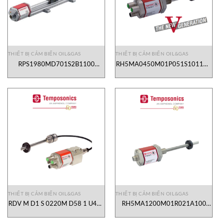
THIẾT BỊ CẢM BIẾN OIL&GAS
THIẾT BỊ CẢM BIẾN OIL&GAS
RPS1980MD701S2B1100
RH5MA0450M01P051S1011G8
Position sensor Temposonics
Position sensor Temposonics
Vietnam
Vietnam
THIẾT BỊ CẢM BIẾN OIL&GAS
THIẾT BỊ CẢM BIẾN OIL&GAS
RDV M D1 S 0220M D58 1 U401
RH5MA1200M01R021A100
Position Sensor Temposonics
Position Sensor Temposonics
Vietnam
Vietnam