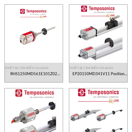
THIẾT BỊ CẢM BIẾN OIL&GAS
THIẾT BỊ CẢM BIẾN OIL&GAS
RHS1250MD561E101Z02
EP20150MD341V11 Position
Position Sensor Temposonics
sensor Temposonics Vietnam
Vietnam