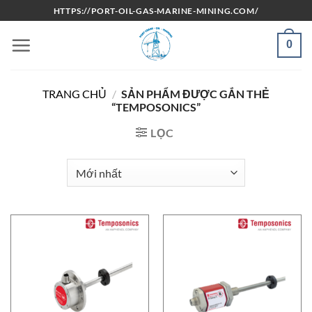
Bỏ
HTTPS://PORT-OIL-GAS-MARINE-MINING.COM/
qua
nội
0
dung
TRANG CHỦ
/
SẢN PHẨM ĐƯỢC GẮN THẺ
“TEMPOSONICS”
LỌC