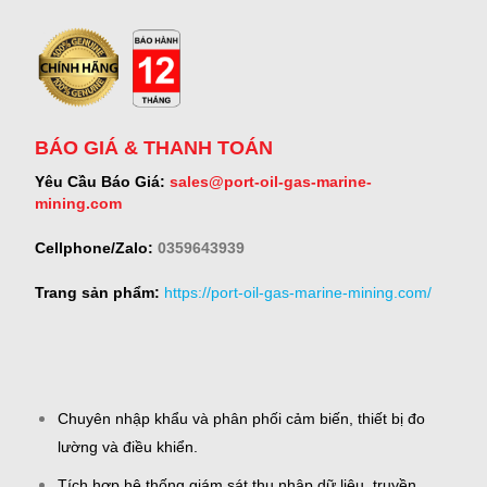
BÁO GIÁ & THANH TOÁN
Yêu Cầu Báo Giá:
sales@port-oil-gas-marine-
mining.com
Cellphone/Zalo:
0359643939
Trang sản phẩm:
https://port-oil-gas-marine-mining.com/
Chuyên nhập khẩu và phân phối cảm biến, thiết bị đo
lường và điều khiển.
Tích hợp hệ thống giám sát thu nhập dữ liệu, truyền