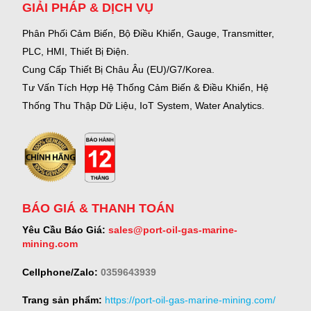
GIẢI PHÁP & DỊCH VỤ
Phân Phối Cảm Biến, Bộ Điều Khiển, Gauge,
Transmitter,
PLC, HMI, Thiết Bị Điện.
Cung Cấp Thiết Bị Châu Âu (EU)/G7/Korea.
Tư Vấn Tích Hợp Hệ Thống Cảm Biến & Điều Khiển, Hệ
Thống Thu Thập Dữ Liệu, IoT System, Water Analytics.
BÁO GIÁ & THANH TOÁN
Yêu Cầu Báo Giá:
sales@port-oil-gas-marine-
mining.com
Cellphone/Zalo:
0359643939
Trang sản phẩm:
https://port-oil-gas-marine-mining.com/