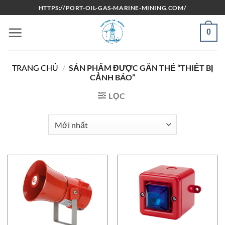
Bỏ
HTTPS://PORT-OIL-GAS-MARINE-MINING.COM/
qua
nội
0
dung
TRANG CHỦ
/
SẢN PHẨM ĐƯỢC GẮN THẺ “THIẾT BỊ
CẢNH BÁO”
LỌC