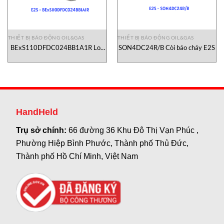
THIẾT BỊ BÁO ĐỘNG OIL&GAS
THIẾT BỊ BÁO ĐỘNG OIL&GAS
BExS110DFDC024BB1A1R Loa
SON4DC24R/B Còi báo cháy E2S
báo động E2S
HandHeld
Trụ sở chính:
66 đường 36 Khu Đô Thị Vạn Phúc ,
Phường Hiệp Bình Phước, Thành phố Thủ Đức,
Thành phố Hồ Chí Minh, Việt Nam