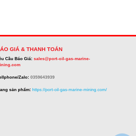
ÁO GIÁ & THANH TOÁN
êu Cầu Báo Giá:
sales@port-oil-gas-marine-
ining.com
ellphone/Zalo:
0359643939
rang sản phẩm:
https://port-oil-gas-marine-mining.com/