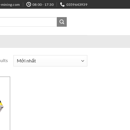
e-mining.com
08:00 - 17:30
0359643939
ults