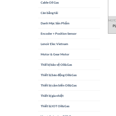
Cable Oil Gas
Cân băng tải
MOTO
Danh Mục Sản Phẩm
P
Encoder + Position Sensor
Lenoir Elec Vietnam
Motor & Gear Motor
Thiế bị bảo vệ Oil&Gas
Thiết bị báo động Oil&Gas
Thiết bị cảm biến Oil&Gas
Thiết bị gia nhiệt
Thiết bị IOT Oil&Gas