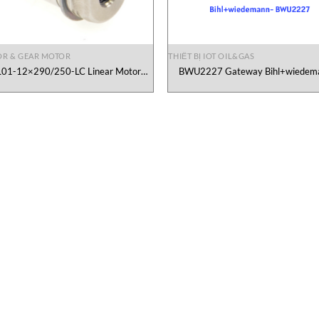
R & GEAR MOTOR
THIẾT BỊ IOT OIL&GAS
L01-12×290/250-LC Linear Motor
BWU2227 Gateway Bihl+wiedem
Linmot Vietnam