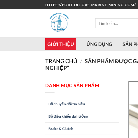
Bỏ
HTTPS://PORT-OIL-GAS-MARINE-MINING.COM/
qua
nội
Tìm
dung
kiếm:
GIỚI THIỆU
ỨNG DỤNG
SẢN 
TRANG CHỦ
/
SẢN PHẨM ĐƯỢC G
NGHIỆP”
DANH MỤC SẢN PHẨM
Bộ chuyển đổi tín hiệu
Bộ điều khiển đa hướng
Brake & Clutch