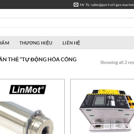
Mr Tú :sales@port-oil-gas-marin
PHẨM
THƯƠNG HIỆU
LIÊN HỆ
ẮN THẺ “TỰ ĐỘNG HÓA CÔNG
Showing all 2 res