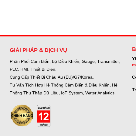
B
GIẢI PHÁP & DỊCH VỤ
Y
Phân Phối Cảm Biến, Bộ Điều Khiển, Gauge,
Transmitter,
m
PLC, HMI, Thiết Bị Điện.
C
Cung Cấp Thiết Bị Châu Âu (EU)/G7/Korea.
Tư Vấn Tích Hợp Hệ Thống Cảm Biến & Điều Khiển, Hệ
T
Thống Thu Thập Dữ Liệu, IoT System, Water Analytics.