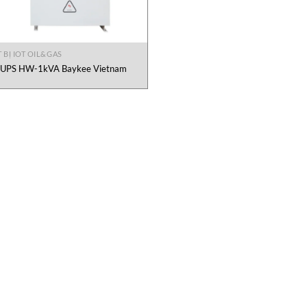
 BỊ IOT OIL&GAS
UPS HW-1kVA Baykee Vietnam