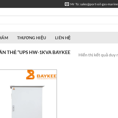
Mr Tú :sales@port-oil-gas-marin
PHẨM
THƯƠNG HIỆU
LIÊN HỆ
N THẺ “UPS HW-1KVA BAYKEE
Hiển thị kết quả duy 