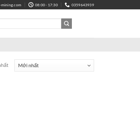
e-mining.com
08:00 - 17:30
0359643939
nhất