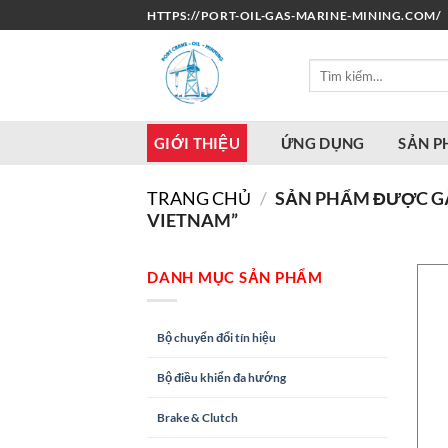
Bỏ
HTTPS://PORT-OIL-GAS-MARINE-MINING.COM/
qua
nội
Tìm
dung
kiếm:
GIỚI THIỆU
ỨNG DỤNG
SẢN 
TRANG CHỦ
/
SẢN PHẨM ĐƯỢC GẮ
VIETNAM”
DANH MỤC SẢN PHẨM
Bộ chuyển đổi tín hiệu
Bộ điều khiển đa hướng
Brake & Clutch