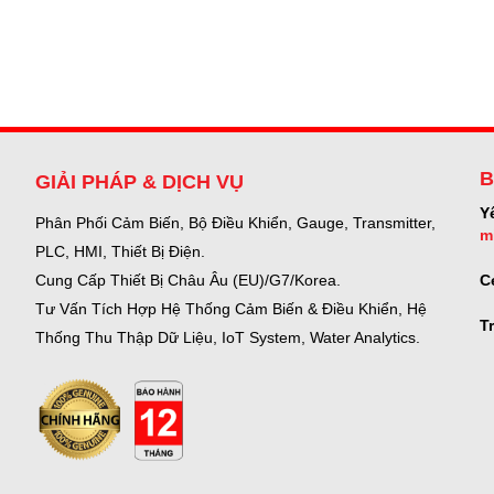
B
GIẢI PHÁP & DỊCH VỤ
Y
Phân Phối Cảm Biến, Bộ Điều Khiển, Gauge,
Transmitter,
m
PLC, HMI, Thiết Bị Điện.
C
Cung Cấp Thiết Bị Châu Âu (EU)/G7/Korea.
Tư Vấn Tích Hợp Hệ Thống Cảm Biến & Điều Khiển, Hệ
T
Thống Thu Thập Dữ Liệu, IoT System, Water Analytics.