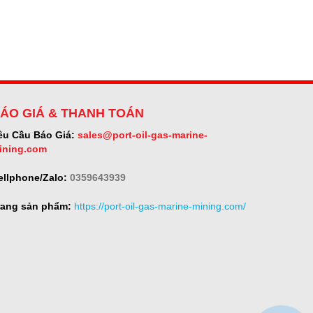
ÁO GIÁ & THANH TOÁN
êu Cầu Báo Giá:
sales@port-oil-gas-marine-
ining.com
ellphone/Zalo:
0359643939
rang sản phẩm:
https://port-oil-gas-marine-mining.com/