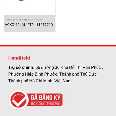
THIẾT BỊ CẢM BIẾN OIL&GAS
VCXG-124M.I.PTP | 11217710 |
Baumer Vietnam
HandHeld
Trụ sở chính:
66 đường 36 Khu Đô Thị Vạn Phúc ,
Phường Hiệp Bình Phước, Thành phố Thủ Đức,
Thành phố Hồ Chí Minh, Việt Nam