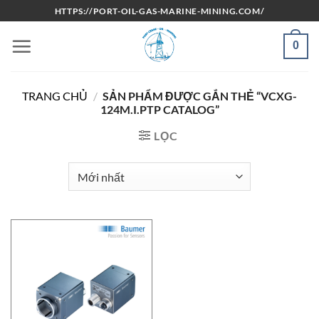
Bỏ
HTTPS://PORT-OIL-GAS-MARINE-MINING.COM/
qua
nội
0
dung
TRANG CHỦ
/
SẢN PHẨM ĐƯỢC GẮN THẺ “VCXG-
124M.I.PTP CATALOG”
LỌC