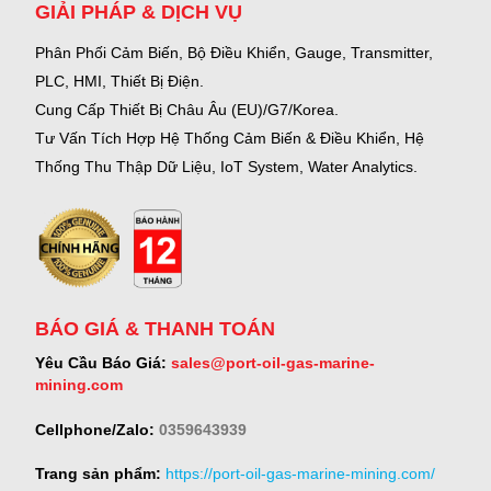
GIẢI PHÁP & DỊCH VỤ
Phân Phối Cảm Biến, Bộ Điều Khiển, Gauge,
Transmitter,
PLC, HMI, Thiết Bị Điện.
Cung Cấp Thiết Bị Châu Âu (EU)/G7/Korea.
Tư Vấn Tích Hợp Hệ Thống Cảm Biến & Điều Khiển, Hệ
Thống Thu Thập Dữ Liệu, IoT System, Water Analytics.
BÁO GIÁ & THANH TOÁN
Yêu Cầu Báo Giá:
sales@port-oil-gas-marine-
mining.com
Cellphone/Zalo:
0359643939
Trang sản phẩm:
https://port-oil-gas-marine-mining.com/