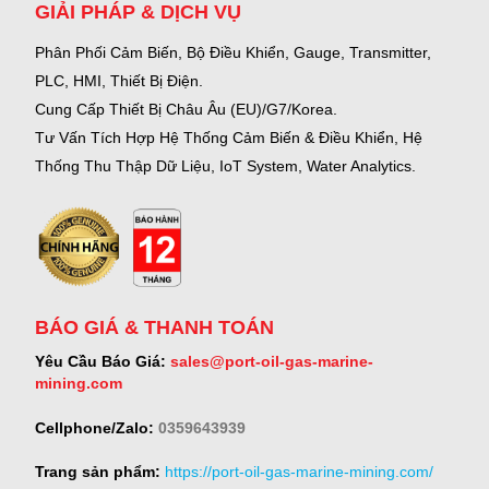
GIẢI PHÁP & DỊCH VỤ
Phân Phối Cảm Biến, Bộ Điều Khiển, Gauge,
Transmitter,
PLC, HMI, Thiết Bị Điện.
Cung Cấp Thiết Bị Châu Âu (EU)/G7/Korea.
Tư Vấn Tích Hợp Hệ Thống Cảm Biến & Điều Khiển, Hệ
Thống Thu Thập Dữ Liệu, IoT System, Water Analytics.
BÁO GIÁ & THANH TOÁN
Yêu Cầu Báo Giá:
sales@port-oil-gas-marine-
mining.com
Cellphone/Zalo:
0359643939
Trang sản phẩm:
https://port-oil-gas-marine-mining.com/