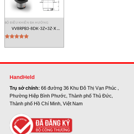
BỘ ĐIỀU KHIỂN ĐA HƯỚNG
VV8RPB3-8DK-3Z+3Z-X
KHL/2155 Joystick Gessmann
Vietnam
Được xếp
hạng
5.00
5 sao
HandHeld
Trụ sở chính:
66 đường 36 Khu Đô Thị Vạn Phúc ,
Phường Hiệp Bình Phước, Thành phố Thủ Đức,
Thành phố Hồ Chí Minh, Việt Nam