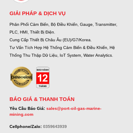
GIẢI PHÁP & DỊCH VỤ
Phân Phối Cảm Biến, Bộ Điều Khiển, Gauge,
Transmitter,
PLC, HMI, Thiết Bị Điện.
Cung Cấp Thiết Bị Châu Âu (EU)/G7/Korea.
Tư Vấn Tích Hợp Hệ Thống Cảm Biến & Điều Khiển, Hệ
Thống Thu Thập Dữ Liệu, IoT System, Water Analytics.
BÁO GIÁ & THANH TOÁN
Yêu Cầu Báo Giá:
sales@port-oil-gas-marine-
mining.com
Cellphone/Zalo:
0359643939