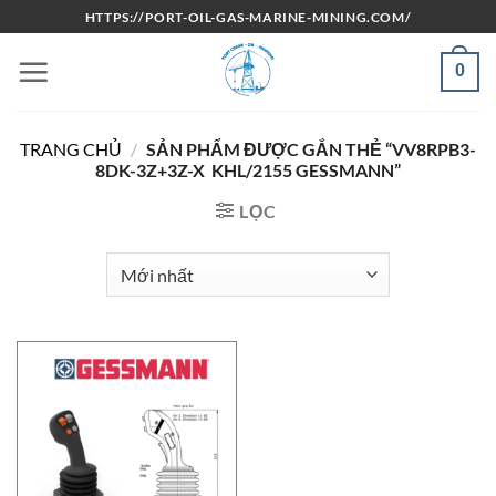
Bỏ
HTTPS://PORT-OIL-GAS-MARINE-MINING.COM/
qua
nội
0
dung
TRANG CHỦ
/
SẢN PHẨM ĐƯỢC GẮN THẺ “VV8RPB3-
8DK-3Z+3Z-X KHL/2155 GESSMANN”
LỌC