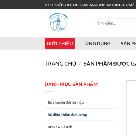
Bỏ
HTTPS://PORT-OIL-GAS-MARINE-MINING.COM/
qua
nội
Tìm
dung
kiếm:
GIỚI THIỆU
ỨNG DỤNG
SẢN 
TRANG CHỦ
/
SẢN PHẨM ĐƯỢC GẮ
DANH MỤC SẢN PHẨM
Bộ chuyển đổi tín hiệu
Bộ điều khiển đa hướng
Brake & Clutch