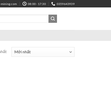
e-mining.com
08:00 - 17:30
0359643939
nhất