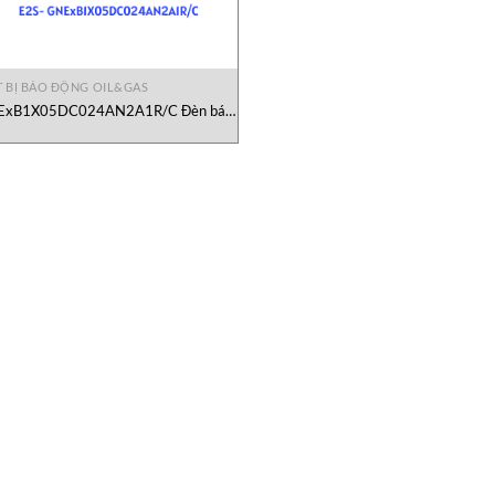
T BỊ BÁO ĐỘNG OIL&GAS
xB1X05DC024AN2A1R/C Đèn báo
E2S