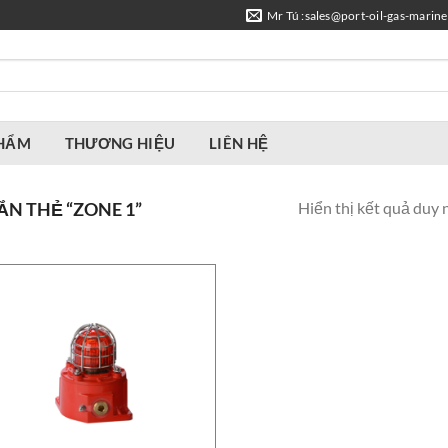
Mr Tú :sales@port-oil-gas-marin
PHẨM
THƯƠNG HIỆU
LIÊN HỆ
Hiển thị kết quả duy 
N THẺ “ZONE 1”