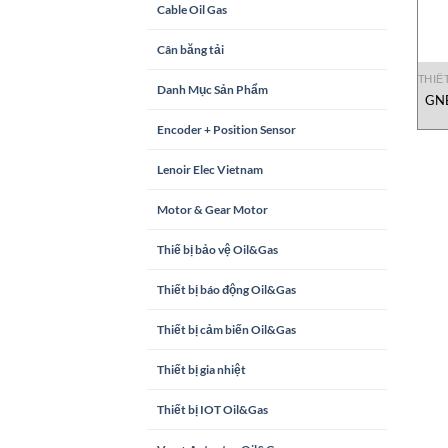
Cable Oil Gas
Cân băng tải
THIẾ
Danh Mục Sản Phẩm
GNE
Encoder + Position Sensor
Lenoir Elec Vietnam
Motor & Gear Motor
Thiế bị bảo vệ Oil&Gas
Thiết bị báo động Oil&Gas
Thiết bị cảm biến Oil&Gas
Thiết bị gia nhiệt
Thiết bị IOT Oil&Gas