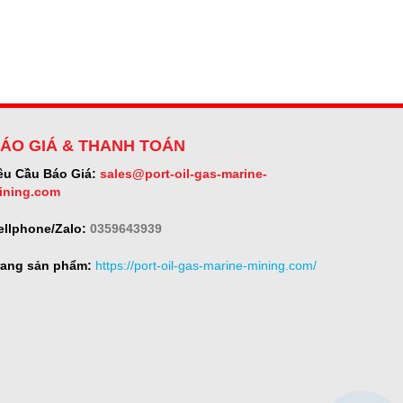
ÁO GIÁ & THANH TOÁN
êu Cầu Báo Giá:
sales@port-oil-gas-marine-
ining.com
ellphone/Zalo:
0359643939
rang sản phẩm:
https://port-oil-gas-marine-mining.com/