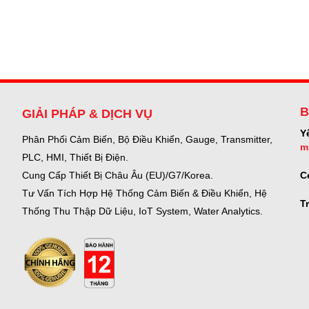
B
GIẢI PHÁP & DỊCH VỤ
Y
Phân Phối Cảm Biến, Bộ Điều Khiển, Gauge,
Transmitter,
m
PLC, HMI, Thiết Bị Điện.
C
Cung Cấp Thiết Bị Châu Âu (EU)/G7/Korea.
Tư Vấn Tích Hợp Hệ Thống Cảm Biến & Điều Khiển, Hệ
T
Thống Thu Thập Dữ Liệu, IoT System, Water Analytics.