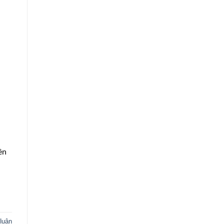
ên
 luận