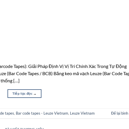
code Tapes): Giải Pháp Định Vị Vị Trí Chính Xác Trong Tự Động
ze (Bar Code Tapes / BCB) Băng keo mã vạch Leuze (Bar Code Ta
 thống […]
Tiếp tục đọc
→
ode tapes
,
Bar code tapes - Leuze Vietnam
,
Leuze Vietnam
Để lại bình