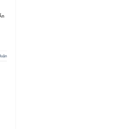
 Ấn
 luận