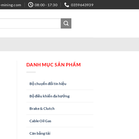
e-mining.com
08:00 - 17:30
0359643939
DANH MỤC SẢN PHẨM
Bộ chuyển đổi tín hiệu
Bộ điều khiển đa hướng
Brake & Clutch
Cable Oil Gas
Cân băng tải