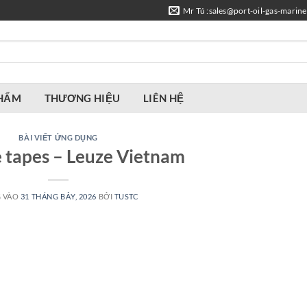
Mr Tú :sales@port-oil-gas-marin
PHẨM
THƯƠNG HIỆU
LIÊN HỆ
BÀI VIẾT ỨNG DỤNG
 tapes – Leuze Vietnam
 VÀO
31 THÁNG BẢY, 2026
BỞI
TUSTC