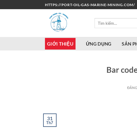
Bỏ
HTTPS://PORT-OIL-GAS-MARINE-MINING.COM/
qua
nội
Tìm
dung
kiếm:
GIỚI THIỆU
ỨNG DỤNG
SẢN 
Bar code
ĐĂNG
31
Th7