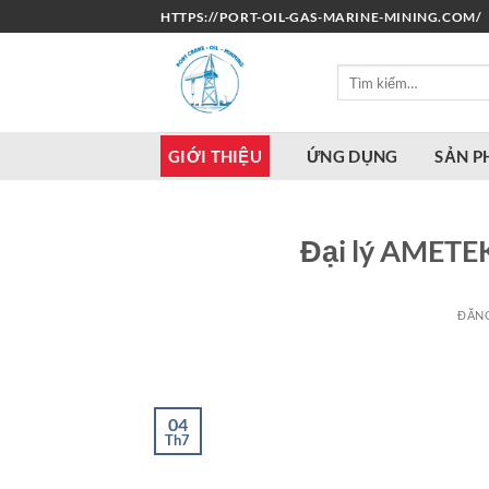
Bỏ
HTTPS://PORT-OIL-GAS-MARINE-MINING.COM/
qua
nội
Tìm
dung
kiếm:
GIỚI THIỆU
ỨNG DỤNG
SẢN 
Đại lý AMETE
ĐĂN
04
Th7