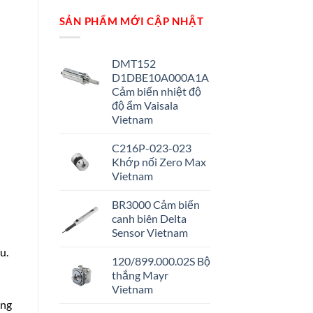
SẢN PHẨM MỚI CẬP NHẬT
DMT152
D1DBE10A000A1A
Cảm biến nhiệt độ
độ ẩm Vaisala
Vietnam
C216P-023-023
Khớp nối Zero Max
Vietnam
BR3000 Cảm biến
canh biên Delta
Sensor Vietnam
u.
120/899.000.02S Bộ
thắng Mayr
Vietnam
àng