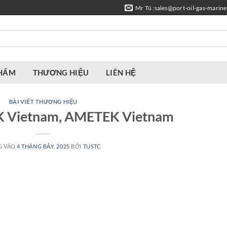
Mr Tú :sales@port-oil-gas-marin
PHẨM
THƯƠNG HIỆU
LIÊN HỆ
BÀI VIẾT THƯƠNG HIỆU
K Vietnam, AMETEK Vietnam
G VÀO
4 THÁNG BẢY, 2025
BỞI
TUSTC