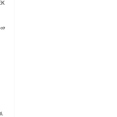
EK
 cơ
ố,