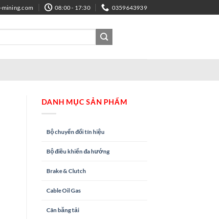
e-mining.com
08:00 - 17:30
0359643939
DANH MỤC SẢN PHẨM
Bộ chuyển đổi tín hiệu
Bộ điều khiển đa hướng
Brake & Clutch
Cable Oil Gas
Cân băng tải