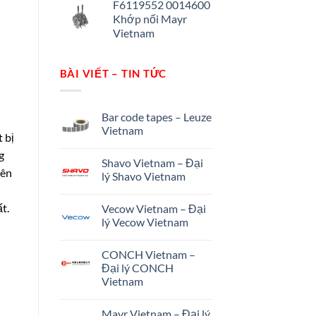
F6119552 0014600
Khớp nối Mayr
Vietnam
BÀI VIẾT – TIN TỨC
Bar code tapes – Leuze
Vietnam
 bị
g
Shavo Vietnam – Đại
rên
lý Shavo Vietnam
t.
Vecow Vietnam – Đại
lý Vecow Vietnam
CONCH Vietnam –
Đại lý CONCH
Vietnam
Mayr Vietnam – Đại lý