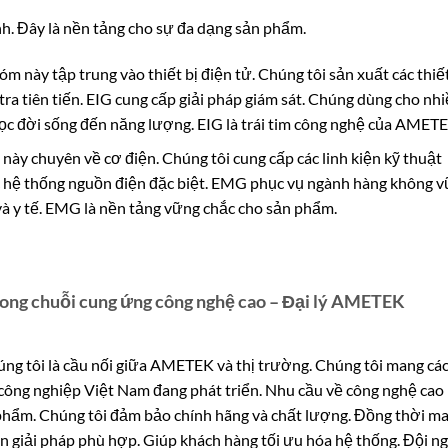
. Đây là nền tảng cho sự đa dạng sản phẩm.
m này tập trung vào thiết bị điện tử. Chúng tôi sản xuất các thiết
tra tiên tiến. EIG cung cấp giải pháp giám sát. Chúng dùng cho nh
ọc đời sống đến năng lượng. EIG là trái tim công nghệ của AMETE
ày chuyên về cơ điện. Chúng tôi cung cấp các linh kiện kỹ thuật
c hệ thống nguồn điện đặc biệt. EMG phục vụ ngành hàng không v
và y tế. EMG là nền tảng vững chắc cho sản phẩm.
rong chuỗi cung ứng công nghệ cao – Đại lý AMETEK
ng tôi là cầu nối giữa AMETEK và thị trường. Chúng tôi mang cá
 công nghiệp Việt Nam đang phát triển. Nhu cầu về công nghệ cao 
phẩm. Chúng tôi đảm bảo chính hãng và chất lượng. Đồng thời m
ấn giải pháp phù hợp. Giúp khách hàng tối ưu hóa hệ thống. Đội n