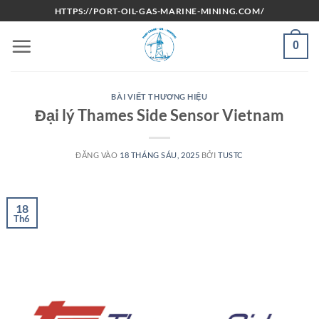
Bỏ
HTTPS://PORT-OIL-GAS-MARINE-MINING.COM/
qua
nội
0
dung
BÀI VIẾT THƯƠNG HIỆU
Đại lý Thames Side Sensor Vietnam
ĐĂNG VÀO
18 THÁNG SÁU, 2025
BỞI
TUSTC
18
Th6