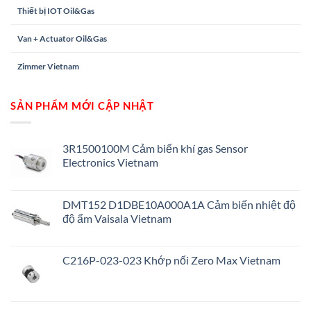
Thiết bị IOT Oil&Gas
Van + Actuator Oil&Gas
Zimmer Vietnam
SẢN PHẨM MỚI CẬP NHẬT
3R1500100M Cảm biến khí gas Sensor
Electronics Vietnam
DMT152 D1DBE10A000A1A Cảm biến nhiệt độ
độ ẩm Vaisala Vietnam
C216P-023-023 Khớp nối Zero Max Vietnam