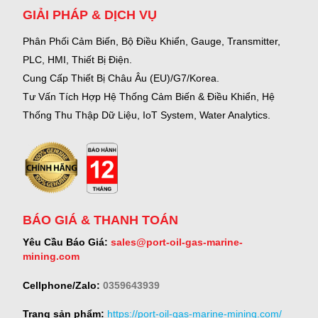
GIẢI PHÁP & DỊCH VỤ
Phân Phối Cảm Biến, Bộ Điều Khiển, Gauge,
Transmitter,
PLC, HMI, Thiết Bị Điện.
Cung Cấp Thiết Bị Châu Âu (EU)/G7/Korea.
Tư Vấn Tích Hợp Hệ Thống Cảm Biến & Điều Khiển, Hệ
Thống Thu Thập Dữ Liệu, IoT System, Water Analytics.
BÁO GIÁ & THANH TOÁN
Yêu Cầu Báo Giá:
sales@port-oil-gas-marine-
mining.com
Cellphone/Zalo:
0359643939
Trang sản phẩm:
https://port-oil-gas-marine-mining.com/