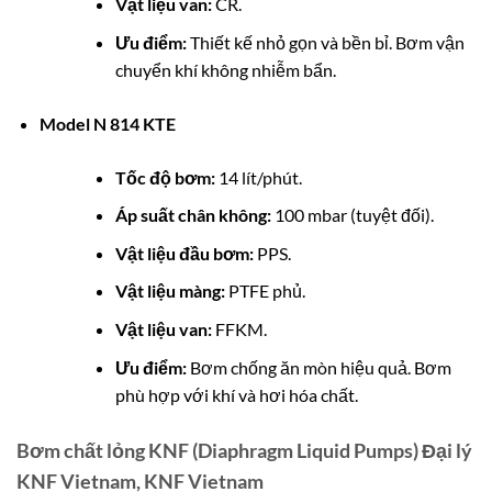
Vật liệu van:
CR.
Ưu điểm:
Thiết kế nhỏ gọn và bền bỉ. Bơm vận
chuyển khí không nhiễm bẩn.
Model N 814 KTE
Tốc độ bơm:
14 lít/phút.
Áp suất chân không:
100 mbar (tuyệt đối).
Vật liệu đầu bơm:
PPS.
Vật liệu màng:
PTFE phủ.
Vật liệu van:
FFKM.
Ưu điểm:
Bơm chống ăn mòn hiệu quả. Bơm
phù hợp với khí và hơi hóa chất.
Bơm chất lỏng KNF (Diaphragm Liquid Pumps) Đại lý
KNF Vietnam, KNF Vietnam