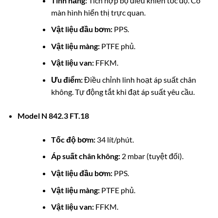
Tính năng:
Tích hợp bộ điều khiển tốc độ. Có
màn hình hiển thị trực quan.
Vật liệu đầu bơm:
PPS.
Vật liệu màng:
PTFE phủ.
Vật liệu van:
FFKM.
Ưu điểm:
Điều chỉnh linh hoạt áp suất chân
không. Tự động tắt khi đạt áp suất yêu cầu.
Model N 842.3 FT.18
Tốc độ bơm:
34 lít/phút.
Áp suất chân không:
2 mbar (tuyệt đối).
Vật liệu đầu bơm:
PPS.
Vật liệu màng:
PTFE phủ.
Vật liệu van:
FFKM.