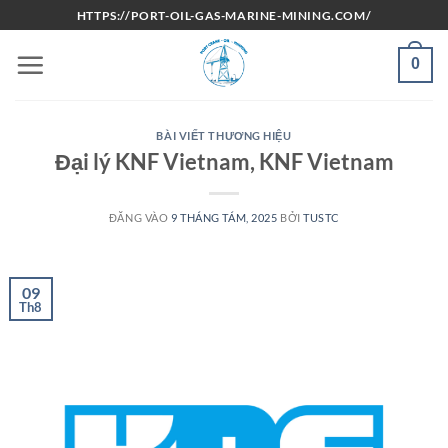
Bỏ
HTTPS://PORT-OIL-GAS-MARINE-MINING.COM/
qua
nội
0
dung
BÀI VIẾT THƯƠNG HIỆU
Đại lý KNF Vietnam, KNF Vietnam
ĐĂNG VÀO
9 THÁNG TÁM, 2025
BỞI
TUSTC
09
Th8