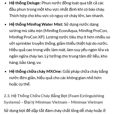
Hệ thống Deluge:
Phun nước đồng loạt qua tất cả các
đầu phun trong một khu vực nhất định khi có báo cháy.
Thích hợp cho khu vực có nguy cơ cháy lớn, lan nhanh.
Hệ thống Minifog Water Mist:
Sử dụng nước dạng
sương mù siêu mịn (Minifog EconAqua, Minifog ProCon,
Minifog ProCon XP). Lượng nước tiêu thụ ít hơn nhiều so
với sprinkler truyền thống, giảm thiểu thiệt hại do nước.
Hiệu quả cao trong việc làm mát, làm suy yếu ngọn lửa và
ngăn ngừa cháy lan. Lý tưởng cho trung tâm dữ liệu, kho
hàng, bảo tàng, v.v.
Hệ thống chữa cháy MXOne:
Giải pháp chữa cháy bằng
nước đơn giản, hiệu quả cho các không gian nhỏ hơn
hoặc cụ thể.
2.3. Hệ Thống Chữa Cháy Bằng Bọt (Foam Extinguishing
Systems) – Đại lý Minimax Vietnam – Minimax Vietnam
Sử dụng bọt để dập tắt đám cháy chất lỏng dễ cháy hoặc ở