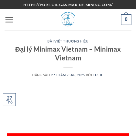
Bỏ
HTTPS://PORT-OIL-GAS-MARINE-MINING.COM/
qua
nội
0
dung
BÀI VIẾT THƯƠNG HIỆU
Đại lý Minimax Vietnam – Minimax
Vietnam
ĐĂNG VÀO
27 THÁNG SÁU, 2025
BỞI
TUSTC
27
Th6