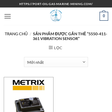
Bỏ
HTTPS://PORT-OIL-GAS-MARINE-MINING.COM/
qua
nội
0
dung
TRANG CHỦ
/
SẢN PHẨM ĐƯỢC GẮN THẺ “5550-411-
361 VIBRATION SENSOR”
LỌC