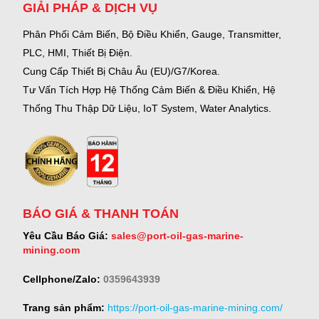
GIẢI PHÁP & DỊCH VỤ
Phân Phối Cảm Biến, Bộ Điều Khiển, Gauge,
Transmitter,
PLC, HMI, Thiết Bị Điện.
Cung Cấp Thiết Bị Châu Âu (EU)/G7/Korea.
Tư Vấn Tích Hợp Hệ Thống Cảm Biến & Điều Khiển, Hệ
Thống Thu Thập Dữ Liệu, IoT System, Water Analytics.
BÁO GIÁ & THANH TOÁN
Yêu Cầu Báo Giá:
sales@port-oil-gas-marine-
mining.com
Cellphone/Zalo:
0359643939
Trang sản phẩm:
https://port-oil-gas-marine-mining.com/