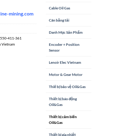
Cable Oil Gas
rine-mining.co
m
Cân băng tải
Danh Mục Sản Phẩm
550-411-361
x Vietnam
Encoder + Position
Sensor
Lenoir Elec Vietnam
Motor & Gear Motor
Thiế bị bảo vệ Oil&Gas
Thiết bị báo động
Oil&Gas
Thiết bị cảm biến
Oil&Gas
Thiết bị gia nhiệt