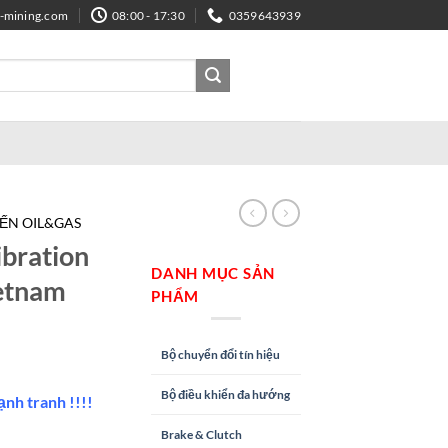
e-mining.com
08:00 - 17:30
0359643939
IẾN OIL&GAS
bration
DANH MỤC SẢN
ietnam
PHẨM
Bộ chuyển đổi tín hiệu
Bộ điều khiển đa hướng
ạnh tranh !!!!
Brake & Clutch