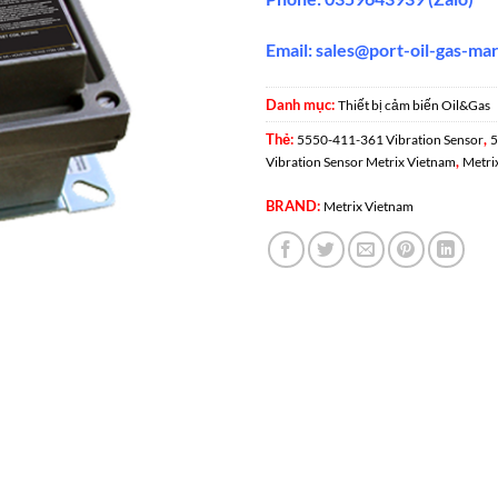
Email:
sales@port-oil-gas-ma
Danh mục:
Thiết bị cảm biến Oil&Gas
Thẻ:
,
5550-411-361 Vibration Sensor
5
,
Vibration Sensor Metrix Vietnam
Metri
BRAND:
Metrix Vietnam