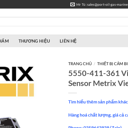
Mr Tú :sales@port-oil-gas-marin
PHẨM
THƯƠNG HIỆU
LIÊN HỆ
TRANG CHỦ
/
THIẾT BỊ CẢM B
5550-411-361 Vi
Sensor Metrix V
Tìm hiểu thêm sản phẩm khác
Hàng hoá chất lượng, giá cả c
Phone: 0359643939 (Zalo)