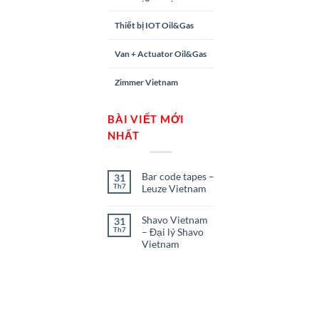
Thiết bị IOT Oil&Gas
Van + Actuator Oil&Gas
Zimmer Vietnam
BÀI VIẾT MỚI
NHẤT
Bar code tapes –
31
Th7
Leuze Vietnam
Shavo Vietnam
31
Th7
– Đại lý Shavo
Vietnam