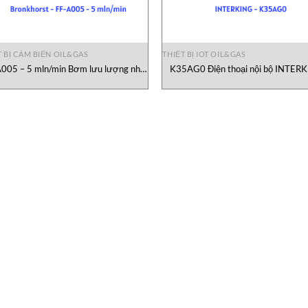
T BỊ CẢM BIẾN OIL&GAS
THIẾT BỊ IOT OIL&GAS
005 – 5 mln/min Bơm lưu lượng nhỏ
K35AG0 Điện thoại nội bộ INTER
Bronkhorst