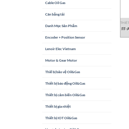
Cable Oil Gas
Cân băng tải
THIẾ
Danh Mục Sản Phẩm
FF-A
Encoder + Position Sensor
Lenoir Elec Vietnam
Motor & Gear Motor
Thiế bị bảo vệ Oil&Gas
Thiết bị báo động Oil&Gas
Thiết bị cảm biến Oil&Gas
Thiết bị gia nhiệt
Thiết bị IOT Oil&Gas