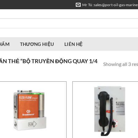
Mr Tú :sales@port-oil-gas-marin
PHẨM
THƯƠNG HIỆU
LIÊN HỆ
N THẺ “BỘ TRUYỀN ĐỘNG QUAY 1/4
Showing all 3 res