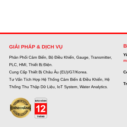
B
GIẢI PHÁP & DỊCH VỤ
Y
Phân Phối Cảm Biến, Bộ Điều Khiển, Gauge,
Transmitter,
m
PLC, HMI, Thiết Bị Điện.
C
Cung Cấp Thiết Bị Châu Âu (EU)/G7/Korea.
Tư Vấn Tích Hợp Hệ Thống Cảm Biến & Điều Khiển, Hệ
T
Thống Thu Thập Dữ Liệu, IoT System, Water Analytics.