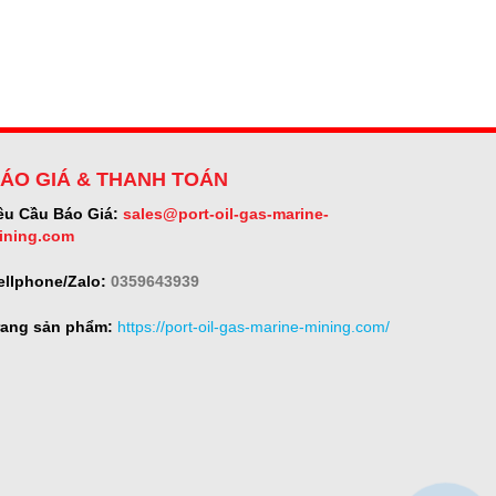
ÁO GIÁ & THANH TOÁN
êu Cầu Báo Giá:
sales@port-oil-gas-marine-
ining.com
ellphone/Zalo:
0359643939
rang sản phẩm:
https://port-oil-gas-marine-mining.com/