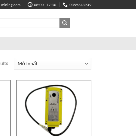
e-mining.com
08:00 - 17:30
0359643939
ults