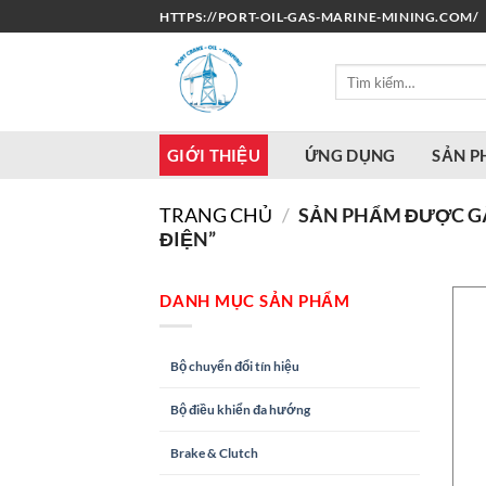
Bỏ
HTTPS://PORT-OIL-GAS-MARINE-MINING.COM/
qua
nội
Tìm
dung
kiếm:
GIỚI THIỆU
ỨNG DỤNG
SẢN 
TRANG CHỦ
/
SẢN PHẨM ĐƯỢC GẮ
ĐIỆN”
DANH MỤC SẢN PHẨM
Bộ chuyển đổi tín hiệu
Bộ điều khiển đa hướng
Brake & Clutch