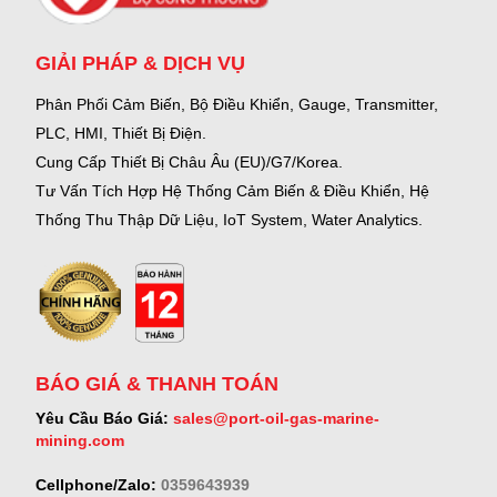
GIẢI PHÁP & DỊCH VỤ
Phân Phối Cảm Biến, Bộ Điều Khiển, Gauge,
Transmitter,
PLC, HMI, Thiết Bị Điện.
Cung Cấp Thiết Bị Châu Âu (EU)/G7/Korea.
Tư Vấn Tích Hợp Hệ Thống Cảm Biến & Điều Khiển, Hệ
Thống Thu Thập Dữ Liệu, IoT System, Water Analytics.
BÁO GIÁ & THANH TOÁN
Yêu Cầu Báo Giá:
sales@port-oil-gas-marine-
mining.com
Cellphone/Zalo:
0359643939