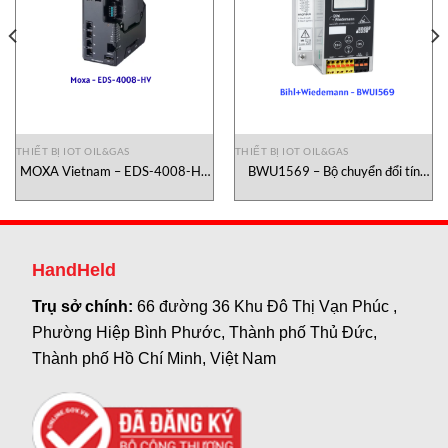
THIẾT BỊ IOT OIL&GAS
THIẾT BỊ IOT OIL&GAS
MOXA Vietnam – EDS-4008-HV
BWU1569 – Bộ chuyển đổi tín
Bộ chuyển đổi tín hiệu công
hiệu Bihl+Wiedemann
nghiệp MOXA Vietnam
HandHeld
Trụ sở chính:
66 đường 36 Khu Đô Thị Vạn Phúc ,
Phường Hiệp Bình Phước, Thành phố Thủ Đức,
Thành phố Hồ Chí Minh, Việt Nam