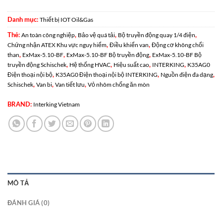
Danh mục:
Thiết bị IOT Oil&Gas
Thẻ:
,
,
,
An toàn công nghiệp
Bảo vệ quá tải
Bộ truyền động quay 1/4 điện
,
,
Chứng nhận ATEX Khu vực nguy hiểm
Điều khiển van
Động cơ không chổi
,
,
,
than
ExMax-5.10-BF
ExMax-5.10-BF Bộ truyền động
ExMax-5.10-BF Bộ
,
,
,
,
truyền động Schischek
Hệ thống HVAC
Hiệu suất cao
INTERKING
K35AG0
,
,
,
Điện thoại nội bộ
K35AG0 Điện thoại nội bộ INTERKING
Nguồn điện đa dạng
,
,
,
Schischek
Van bi
Van tiết lưu
Vỏ nhôm chống ăn mòn
BRAND:
Interking Vietnam
MÔ TẢ
ĐÁNH GIÁ (0)