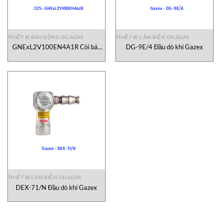
THIẾT BỊ BÁO ĐỘNG OIL&GAS
THIẾT BỊ CẢM BIẾN OIL&GAS
GNExL2V100EN4A1R Còi báo
DG-9E/4 Đầu dò khí Gazex
E2S
THIẾT BỊ CẢM BIẾN OIL&GAS
DEX-71/N Đầu dò khí Gazex