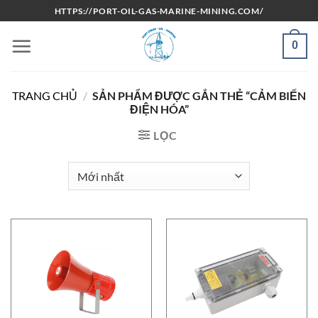
Bỏ
HTTPS://PORT-OIL-GAS-MARINE-MINING.COM/
qua
nội
0
dung
TRANG CHỦ
/
SẢN PHẨM ĐƯỢC GẮN THẺ “CẢM BIẾN
ĐIỆN HÓA”
LỌC