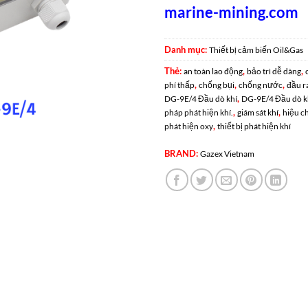
marine-mining.com
Danh mục:
Thiết bị cảm biến Oil&Gas
Thẻ:
,
,
an toàn lao động
bảo trì dễ dàng
,
,
,
phí thấp
chống bụi
chống nước
đầu r
,
DG-9E/4 Đầu dò khí
DG-9E/4 Đầu dò k
,
,
pháp phát hiện khí.
giám sát khí
hiệu c
,
phát hiện oxy
thiết bị phát hiện khí
BRAND:
Gazex Vietnam