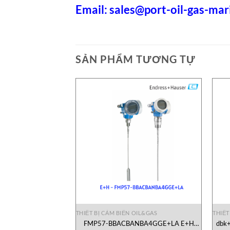
Email:
sales@port-oil-gas-ma
SẢN PHẨM TƯƠNG TỰ
OIL&GAS
THIẾT BỊ CẢM BIẾN OIL&GAS
THIẾT
003 Nidec Avtron
FMP57-BBACBANBA4GGE+LA E+H
dbk