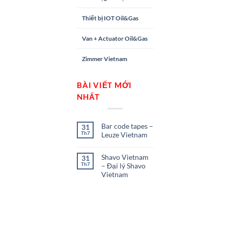
Thiết bị IOT Oil&Gas
Van + Actuator Oil&Gas
Zimmer Vietnam
BÀI VIẾT MỚI
NHẤT
Bar code tapes –
31
Th7
Leuze Vietnam
Shavo Vietnam
31
Th7
– Đại lý Shavo
Vietnam