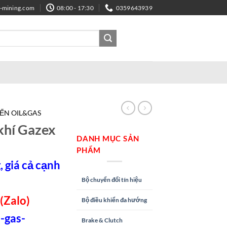
e-mining.com
08:00 - 17:30
0359643939
IẾN OIL&GAS
khí Gazex
DANH MỤC SẢN
PHẨM
 giá cả cạnh
Bộ chuyển đổi tín hiệu
(Zalo)
Bộ điều khiển đa hướng
-gas-
Brake & Clutch