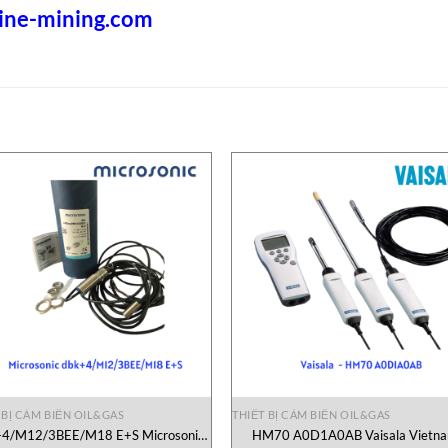
rine-mining.com
 BỊ CẢM BIẾN OIL&GAS
THIẾT BỊ CẢM BIẾN OIL&GAS
+4/M12/3BEE/M18 E+S Microsonic
HM70 A0D1A0AB Vaisala Vietn