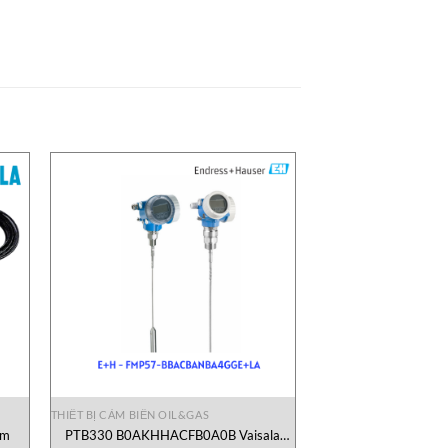
THIẾT BỊ CẢM BIẾN OIL&GAS
am
PTB330 B0AKHHACFB0A0B Vaisala