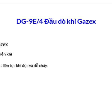
DG-9E/4 Đầu dò khí Gazex
zex
iện khí
t liên tục khí độc và dễ cháy.