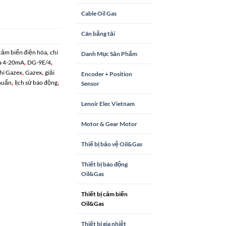
Cable Oil Gas
Cân băng tải
,
cảm biến điện hóa
chi
Danh Mục Sản Phẩm
,
,
a 4-20mA
DG-9E/4
,
,
hí Gazex
Gazex
giải
Encoder + Position
,
,
huẩn
lịch sử báo động
Sensor
Lenoir Elec Vietnam
Motor & Gear Motor
Thiế bị bảo vệ Oil&Gas
Thiết bị báo động
Oil&Gas
Thiết bị cảm biến
Oil&Gas
Thiết bị gia nhiệt