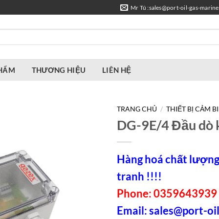
Mr Tú :sales@port-oil-gas-marin
PHẨM
THƯƠNG HIỆU
LIÊN HỆ
TRANG CHỦ
/
THIẾT BỊ CẢM B
DG-9E/4 Đầu dò 
Hàng hoá chất lượng,
tranh !!!!
Phone: 0359643939 
Email:
sales@port-oil