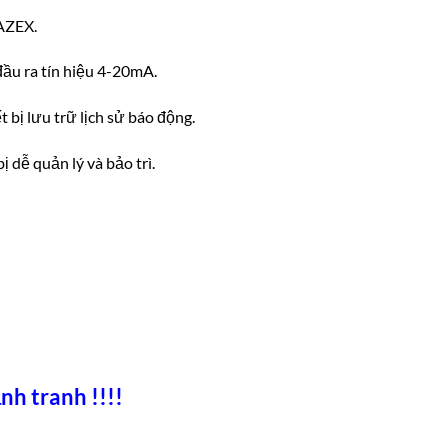
GAZEX.
 đầu ra tín hiệu 4-20mA.
t bị lưu trữ lịch sử báo động.
ị dễ quản lý và bảo trì.
nh tranh !!!!